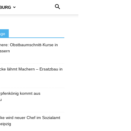
BURG
äge
here: Obstbaumschnitt-Kurse in
ssern
cke lähmt Machern – Ersatzbau in
rpfenkönig kommt aus
u
pke wird neuer Chef im Sozialamt
eipzig