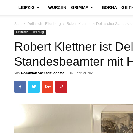
LEIPZIG
WURZEN – GRIMMA
BORNA – GEIT
Start
Delitzsch - Eilenburg
Robert Klettner ist Delitzscher Standesb
Delitzsch - Eilenburg
Robert Klettner ist De
Standesbeamter mit 
Von
Redaktion SachsenSonntag
-
16. Februar 2026