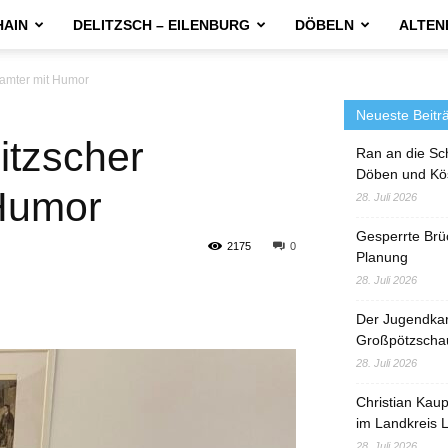
HAIN
DELITZSCH – EILENBURG
DÖBELN
ALTEN
eamter mit Humor
Neueste Beitr
litzscher
Ran an die Sc
Döben und Kö
Humor
28. Juli 2026
Gesperrte Brü
2175
0
Planung
28. Juli 2026
Der Jugendka
Großpötzscha
28. Juli 2026
Christian Kau
im Landkreis L
28. Juli 2026