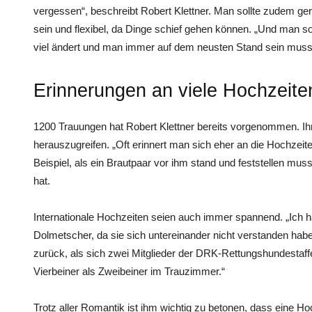
vergessen“, beschreibt Robert Klettner. Man sollte zudem g
sein und flexibel, da Dinge schief gehen können. „Und man soll
viel ändert und man immer auf dem neusten Stand sein muss
Erinnerungen an viele Hochzeite
1200 Trauungen hat Robert Klettner bereits vorgenommen. Ihm
herauszugreifen. „Oft erinnert man sich eher an die Hochzeite
Beispiel, als ein Brautpaar vor ihm stand und feststellen m
hat.
Internationale Hochzeiten seien auch immer spannend. „Ich ha
Dolmetscher, da sie sich untereinander nicht verstanden habe
zurück, als sich zwei Mitglieder der DRK-Rettungshundestaf
Vierbeiner als Zweibeiner im Trauzimmer.“
Trotz aller Romantik ist ihm wichtig zu betonen, dass eine Hoch