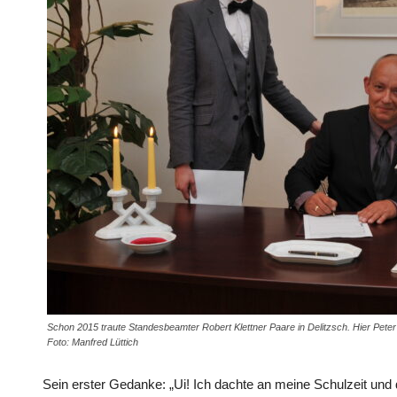
Schon 2015 traute Standesbeamter Robert Klettner Paare in Delitzsch. Hier Peter
Foto: Manfred Lüttich
Sein erster Gedanke: „Ui! Ich dachte an meine Schulzeit und