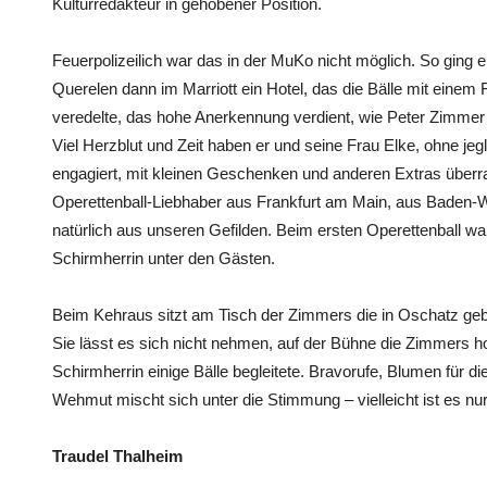
Kulturredakteur in gehobener Position.
Feuerpolizeilich war das in der MuKo nicht möglich. So ging er
Querelen dann im Marriott ein Hotel, das die Bälle mit eine
veredelte, das hohe Anerkennung verdient, wie Peter Zimmer 
Viel Herzblut und Zeit haben er und seine Frau Elke, ohne jegl
engagiert, mit kleinen Geschenken und anderen Extras über
Operettenball-Liebhaber aus Frankfurt am Main, aus Baden-
natürlich aus unseren Gefilden. Beim ersten Operettenball wa
Schirmherrin unter den Gästen.
Beim Kehraus sitzt am Tisch der Zimmers die in Oschatz ge
Sie lässt es sich nicht nehmen, auf der Bühne die Zimmers ho
Schirmherrin einige Bälle begleitete. Bravorufe, Blumen für
Wehmut mischt sich unter die Stimmung – vielleicht ist es nu
Traudel Thalheim