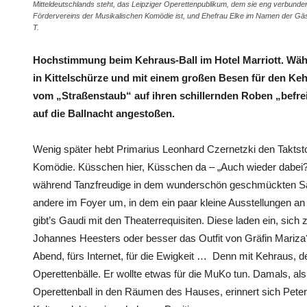
Mitteldeutschlands steht, das Leipziger Operettenpublikum, dem sie eng verbunden
Fördervereins der Musikalischen Komödie ist, und Ehefrau Elke im Namen der Gäste
T.
Hochstimmung beim Kehraus-Ball im Hotel Marriott. Währ
in Kittelschürze und mit einem großen Besen für den Kehr
vom „Straßenstaub“ auf ihren schillernden Roben „befrei
auf die Ballnacht angestoßen.
Wenig später hebt Primarius Leonhard Czernetzki den Taktst
Komödie. Küsschen hier, Küsschen da – „Auch wieder dabei?“
während Tanzfreudige in dem wunderschön geschmückten Sa
andere im Foyer um, in dem ein paar kleine Ausstellungen an
gibt’s Gaudi mit den Theaterrequisiten. Diese laden ein, sich 
Johannes Heesters oder besser das Outfit von Gräfin Mariza? 
Abend, fürs Internet, für die Ewigkeit … Denn mit Kehraus, 
Operettenbälle. Er wollte etwas für die MuKo tun. Damals, als
Operettenball in den Räumen des Hauses, erinnert sich Pet