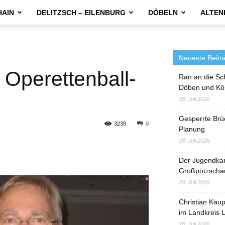
HAIN
DELITZSCH – EILENBURG
DÖBELN
ALTEN
Neueste Beitr
 Operettenball-
Ran an die Sc
Döben und Kö
28. Juli 2026
Gesperrte Brü
3239
0
Planung
28. Juli 2026
Der Jugendka
Großpötzscha
28. Juli 2026
Christian Kau
im Landkreis L
28. Juli 2026