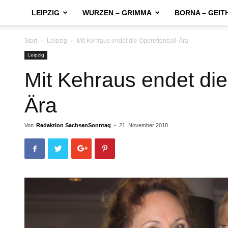
LEIPZIG
WURZEN – GRIMMA
BORNA – GEIT
Start
Leipzig
Mit Kehraus endet die Operettenball-Ära
Leipzig
Mit Kehraus endet die
Ära
Von
Redaktion SachsenSonntag
-
21. November 2018