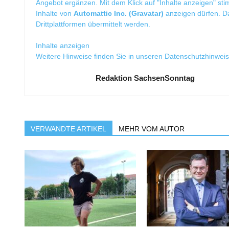
Angebot ergänzen. Mit dem Klick auf "Inhalte anzeigen" sti
Inhalte von
Automattic Inc. (Gravatar)
anzeigen dürfen. 
Drittplattformen übermittelt werden.
Inhalte anzeigen
Weitere Hinweise finden Sie in unseren
Datenschutzhinwei
Redaktion SachsenSonntag
VERWANDTE ARTIKEL
MEHR VOM AUTOR