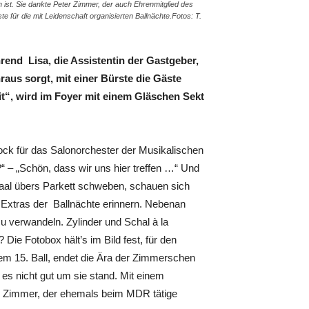
 ist. Sie dankte Peter Zimmer, der auch Ehrenmitglied des
 für die mit Leidenschaft organisierten Ballnächte.Fotos: T.
end Lisa, die Assistentin der Gastgeber,
aus sorgt, mit einer Bürste die Gäste
t“, wird im Foyer mit einem Gläschen Sekt
ock für das Salonorchester der Musikalischen
 – „Schön, dass wir uns hier treffen …“ Und
al übers Parkett schweben, schauen sich
 Extras der Ballnächte erinnern. Nebenan
zu verwandeln. Zylinder und Schal à la
Die Fotobox hält’s im Bild fest, für den
dem 15. Ball, endet die Ära der Zimmerschen
 es nicht gut um sie stand. Mit einem
er Zimmer, der ehemals beim MDR tätige