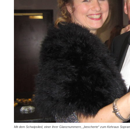
Mit dem Schwipslied, einer ihrer Glanznummern, „bescherte“ zum Kehraus Soprani