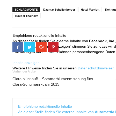
SCHLAGWORTE
Dagmar Schellenberger
Hotel Marriott
Kehrau
Traudel Thalheim
Empfohlene redaktionelle Inhalte
An dieser Stelle finden Sie externe Inhalte von
Facebook, Inc.
Mit dem Klick auf "Inhalte anzeigen" stimmen Sie zu, dass wir 
Inc.
anzeigen dürfen. Damit können personenbezogene Daten an
Inhalte anzeigen
Weitere Hinweise finden Sie in unseren
Datenschutzhinweisen
.
Vorheriger Artikel
Clara blüht auf! – Sommerblumenmischung fürs
Clara-Schumann-Jahr 2019
Empfohlene redaktionelle Inhalte
An dieser Stelle finden Sie externe Inhalte von
Automattic I