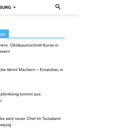
BURG
äge
here: Obstbaumschnitt-Kurse in
ssern
cke lähmt Machern – Ersatzbau in
rpfenkönig kommt aus
u
pke wird neuer Chef im Sozialamt
eipzig