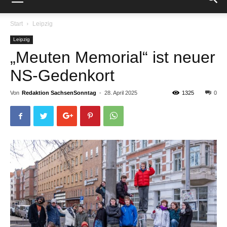
Start
Leipzig
Leipzig
„Meuten Memorial“ ist neuer
NS-Gedenkort
Von
Redaktion SachsenSonntag
-
28. April 2025
1325
0