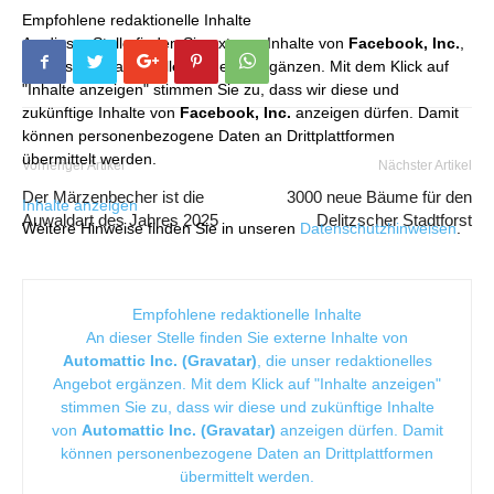
Empfohlene redaktionelle Inhalte
An dieser Stelle finden Sie externe Inhalte von
Facebook, Inc.
,
die unser redaktionelles Angebot ergänzen. Mit dem Klick auf
"Inhalte anzeigen" stimmen Sie zu, dass wir diese und
zukünftige Inhalte von
Facebook, Inc.
anzeigen dürfen. Damit
können personenbezogene Daten an Drittplattformen
übermittelt werden.
Vorheriger Artikel
Nächster Artikel
Der Märzenbecher ist die
3000 neue Bäume für den
Inhalte anzeigen
Auwaldart des Jahres 2025
Delitzscher Stadtforst
Weitere Hinweise finden Sie in unseren
Datenschutzhinweisen
.
Empfohlene redaktionelle Inhalte
An dieser Stelle finden Sie externe Inhalte von
Automattic Inc. (Gravatar)
, die unser redaktionelles
Angebot ergänzen. Mit dem Klick auf "Inhalte anzeigen"
stimmen Sie zu, dass wir diese und zukünftige Inhalte
von
Automattic Inc. (Gravatar)
anzeigen dürfen. Damit
können personenbezogene Daten an Drittplattformen
übermittelt werden.