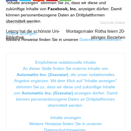
"Inhalte anzeigen" stimmen Sie zu, dass wir diese und
zukünftige Inhalte von
Facebook, Inc.
anzeigen dürfen. Damit
können personenbezogene Daten an Drittplattformen
übermittelt werden.
Vorheriger Artikel
Nächster Artikel
Leipzg hat die schönste Uni-
Montagsmaler Rötha feiern 20-
Inhalte anzeigen
Bibliothek
jähriges Bestehen
Weitere Hinweise finden Sie in unseren
Datenschutzhinweisen
.
Empfohlene redaktionelle Inhalte
An dieser Stelle finden Sie externe Inhalte von
Automattic Inc. (Gravatar)
, die unser redaktionelles
Angebot ergänzen. Mit dem Klick auf "Inhalte anzeigen"
stimmen Sie zu, dass wir diese und zukünftige Inhalte
von
Automattic Inc. (Gravatar)
anzeigen dürfen. Damit
können personenbezogene Daten an Drittplattformen
übermittelt werden.
Inhalte anzeigen
Weitere Hinweise finden Sie in unseren
Datenschutzhinweisen
.