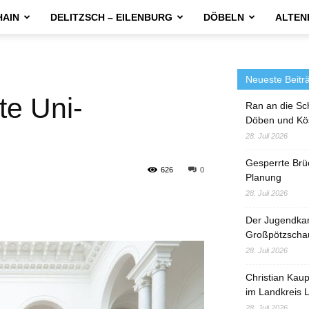
HAIN
DELITZSCH – EILENBURG
DÖBELN
ALTEN
Neueste Beitr
te Uni-
Ran an die Sc
Döben und Kö
28. Juli 2026
Gesperrte Brü
626
0
Planung
28. Juli 2026
Der Jugendka
Großpötzscha
28. Juli 2026
Christian Kau
im Landkreis L
28. Juli 2026