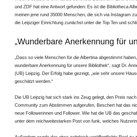
und ZDF hat eine Antwort gefunden: Es ist die Bibliotheca Alb
meinen jene rund 35000 Menschen, die sich via Instagram zu
die Leipziger Einrichtung zunächst unter die Top Ten und schli
„Wunderbare Anerkennung für uns
„Dass so viele Menschen für die Albertina abgestimmt haben, 
wunderbare Anerkennung für unsere Bibliothek“, sagt Dr. Anne 
(UB) Leipzig. Der Erfolg habe gezeigt, „wie sehr unsere Häus
geschätzt werden.“
Die UB Leipzig hat sich stark ins Zeug gelegt, den Preis nach 
Community zum Abstimmen aufgerufen. Beschert hat das nich
neue Followerinnen und Follower. Wie hat die UB das gesch
unter dem reichweitestarken Post von funk, welches Nutzerin
Außerdem wurde das etwa zeitgleich veröffentlichte Reel zu z