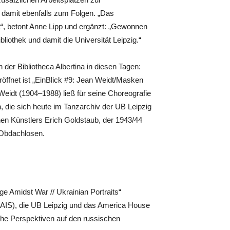
et damit ebenfalls zum Folgen. „Das
st“, betont Anne Lipp und ergänzt: „Gewonnen
bliothek und damit die Universität Leipzig.“
er Bibliotheca Albertina in diesen Tagen:
öffnet ist „EinBlick #9: Jean Weidt/Masken
Weidt (1904–1988) ließ für seine Choreografie
, die sich heute im Tanzarchiv der UB Leipzig
en Künstlers Erich Goldstaub, der 1943/44
 Obdachlosen.
e Amidst War // Ukrainian Portraits“
DAIS), die UB Leipzig und das America House
sche Perspektiven auf den russischen