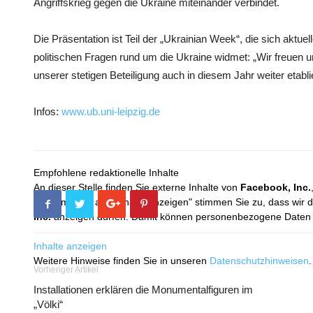
Angriffskrieg gegen die Ukraine miteinander verbindet.
Die Präsentation ist Teil der „Ukrainian Week“, die sich aktuell
politischen Fragen rund um die Ukraine widmet: „Wir freuen u
unserer stetigen Beteiligung auch in diesem Jahr weiter etabl
Infos:
www.ub.uni-leipzig.de
Empfohlene redaktionelle Inhalte
An dieser Stelle finden Sie externe Inhalte von
Facebook, Inc.
Mit dem Klick auf "Inhalte anzeigen" stimmen Sie zu, dass wir 
Inc.
anzeigen dürfen. Damit können personenbezogene Daten an
Inhalte anzeigen
Weitere Hinweise finden Sie in unseren
Datenschutzhinweisen
.
Vorheriger Artikel
Installationen erklären die Monumentalfiguren im
„Völki“