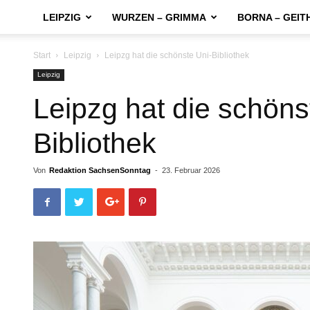
LEIPZIG
WURZEN – GRIMMA
BORNA – GEIT
Start
Leipzig
Leipzg hat die schönste Uni-Bibliothek
Leipzig
Leipzg hat die schöns
Bibliothek
Von
Redaktion SachsenSonntag
-
23. Februar 2026