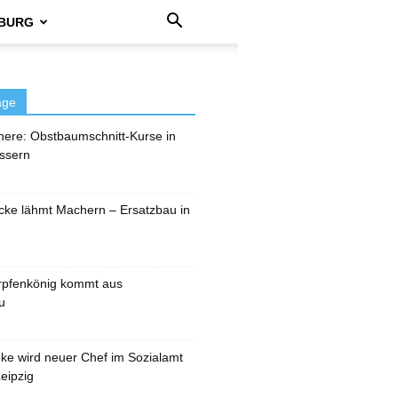
BURG
äge
here: Obstbaumschnitt-Kurse in
ssern
cke lähmt Machern – Ersatzbau in
rpfenkönig kommt aus
u
pke wird neuer Chef im Sozialamt
eipzig