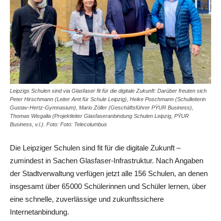
Leipzigs Schulen sind via Glasfaser fit für die digitale Zukunft: Darüber freuten sich
Peter Hirschmann (Leiter Amt für Schule Leipzig), Heike Poschmann (Schulleiterin
Gustav-Hertz-Gymnasium), Mario Zöller (Geschäftsführer PŸUR Business),
Thomas Wisgalla (Projektleiter Glasfaseranbindung Schulen Leipzig, PŸUR
Business, v.l.). Foto: Foto: Telecolumbus
Die Leipziger Schulen sind fit für die digitale Zukunft –
zumindest in Sachen Glasfaser-Infrastruktur. Nach Angaben
der Stadtverwaltung verfügen jetzt alle 156 Schulen, an denen
insgesamt über 65 000 Schülerinnen und Schüler lernen, über
eine schnelle, zuverlässige und zukunftssichere
Internetanbindung.