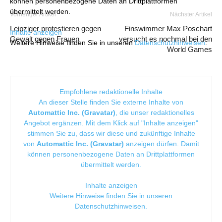
können personenbezogene Daten an Drittplattformen
übermittelt werden.
Vorheriger Artikel
Nächster Artikel
Leipziger protestieren gegen
Finswimmer Max Poschart
Inhalte anzeigen
Gewalt gegen Frauen
versucht es nochmal bei den
Weitere Hinweise finden Sie in unseren
Datenschutzhinweisen
.
World Games
Empfohlene redaktionelle Inhalte
An dieser Stelle finden Sie externe Inhalte von
Automattic Inc. (Gravatar)
, die unser redaktionelles
Angebot ergänzen. Mit dem Klick auf "Inhalte anzeigen"
stimmen Sie zu, dass wir diese und zukünftige Inhalte
von
Automattic Inc. (Gravatar)
anzeigen dürfen. Damit
können personenbezogene Daten an Drittplattformen
übermittelt werden.
Inhalte anzeigen
Weitere Hinweise finden Sie in unseren
Datenschutzhinweisen
.