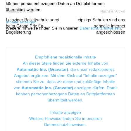
können personenbezogene Daten an Drittplattformen
übermittelt werden.
Vorheriger Artikel
Nächster Artikel
Leipziger Ballettschule sorgt
Leipzigs Schulen sind ans
Inhalte anzeigen
beim Grand Prix für
schnelle Internet
Weitere Hinweise finden Sie in unseren
Datenschutzhinweisen
.
Begeisterung
angeschlossen
Empfohlene redaktionelle Inhalte
An dieser Stelle finden Sie externe Inhalte von
Automattic Inc. (Gravatar)
, die unser redaktionelles
Angebot ergänzen. Mit dem Klick auf "Inhalte anzeigen"
stimmen Sie zu, dass wir diese und zukünftige Inhalte
von
Automattic Inc. (Gravatar)
anzeigen dürfen. Damit
können personenbezogene Daten an Drittplattformen
übermittelt werden.
Inhalte anzeigen
Weitere Hinweise finden Sie in unseren
Datenschutzhinweisen
.