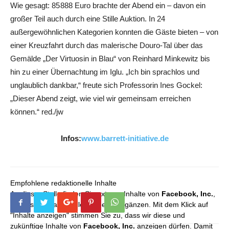
Wie gesagt: 85 888 Euro brachte der Abend ein – davon ein
großer Teil auch durch eine Stille Auktion. In 24
außergewöhnlichen Kategorien konnten die Gäste bieten – von
einer Kreuzfahrt durch das malerische Douro-Tal über das
Gemälde „Der Virtuosin in Blau“ von Reinhard Minkewitz bis
hin zu einer Übernachtung im Iglu. „Ich bin sprachlos und
unglaublich dankbar,“ freute sich Professorin Ines Gockel:
„Dieser Abend zeigt, wie viel wir gemeinsam erreichen
können.“ red./jw
Infos:
www.barrett-initiative.de
Empfohlene redaktionelle Inhalte
An dieser Stelle finden Sie externe Inhalte von
Facebook, Inc.
,
die unser redaktionelles Angebot ergänzen. Mit dem Klick auf
"Inhalte anzeigen" stimmen Sie zu, dass wir diese und
zukünftige Inhalte von
Facebook, Inc.
anzeigen dürfen. Damit