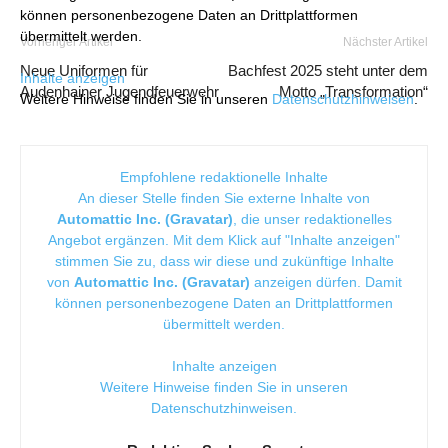
können personenbezogene Daten an Drittplattformen
übermittelt werden.
Vorheriger Artikel
Nächster Artikel
Neue Uniformen für
Bachfest 2025 steht unter dem
Inhalte anzeigen
Audenhainer Jugendfeuerwehr
Motto „Transformation“
Weitere Hinweise finden Sie in unseren
Datenschutzhinweisen
.
Empfohlene redaktionelle Inhalte
An dieser Stelle finden Sie externe Inhalte von
Automattic Inc. (Gravatar)
, die unser redaktionelles
Angebot ergänzen. Mit dem Klick auf "Inhalte anzeigen"
stimmen Sie zu, dass wir diese und zukünftige Inhalte
von
Automattic Inc. (Gravatar)
anzeigen dürfen. Damit
können personenbezogene Daten an Drittplattformen
übermittelt werden.
Inhalte anzeigen
Weitere Hinweise finden Sie in unseren
Datenschutzhinweisen
.