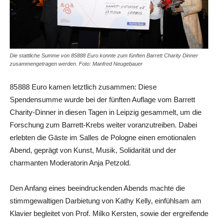
Die stattliche Summe von 85888 Euro konnte zum fünften Barrett Charity Dinner
zusammengetragen werden. Foto: Manfred Neugebauer
85 888 Euro kamen letztlich zusammen: Diese
Spendensumme wurde bei der fünften Auflage vom Barrett
Charity-Dinner in diesen Tagen in Leipzig gesammelt, um die
Forschung zum Barrett-Krebs weiter voranzutreiben. Dabei
erlebten die Gäste im Salles de Pologne einen emotionalen
Abend, geprägt von Kunst, Musik, Solidarität und der
charmanten Moderatorin Anja Petzold.
Den Anfang eines beeindruckenden Abends machte die
stimmgewaltigen Darbietung von Kathy Kelly, einfühlsam am
Klavier begleitet von Prof. Milko Kersten, sowie der ergreifende