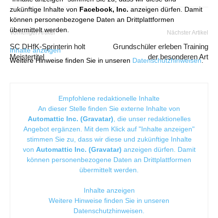
zukünftige Inhalte von
Facebook, Inc.
anzeigen dürfen. Damit
können personenbezogene Daten an Drittplattformen
übermittelt werden.
Vorheriger Artikel
Nächster Artikel
SC DHfK-Sprinterin holt
Grundschüler erleben Training
Inhalte anzeigen
Meistertitel
der besonderen Art
Weitere Hinweise finden Sie in unseren
Datenschutzhinweisen
.
Empfohlene redaktionelle Inhalte
An dieser Stelle finden Sie externe Inhalte von
Automattic Inc. (Gravatar)
, die unser redaktionelles
Angebot ergänzen. Mit dem Klick auf "Inhalte anzeigen"
stimmen Sie zu, dass wir diese und zukünftige Inhalte
von
Automattic Inc. (Gravatar)
anzeigen dürfen. Damit
können personenbezogene Daten an Drittplattformen
übermittelt werden.
Inhalte anzeigen
Weitere Hinweise finden Sie in unseren
Datenschutzhinweisen
.