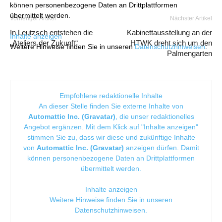
können personenbezogene Daten an Drittplattformen
übermittelt werden.
Vorheriger Artikel
Nächster Artikel
In Leutzsch entstehen die
Kabinettausstellung an der
Inhalte anzeigen
„Ateliers der Zukunft“
HTWK dreht sich um den
Weitere Hinweise finden Sie in unseren
Datenschutzhinweisen
.
Palmengarten
Empfohlene redaktionelle Inhalte
An dieser Stelle finden Sie externe Inhalte von
Automattic Inc. (Gravatar)
, die unser redaktionelles
Angebot ergänzen. Mit dem Klick auf "Inhalte anzeigen"
stimmen Sie zu, dass wir diese und zukünftige Inhalte
von
Automattic Inc. (Gravatar)
anzeigen dürfen. Damit
können personenbezogene Daten an Drittplattformen
übermittelt werden.
Inhalte anzeigen
Weitere Hinweise finden Sie in unseren
Datenschutzhinweisen
.