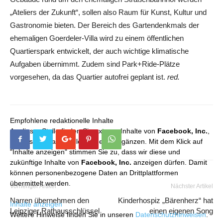
„Ateliers der Zukunft“, sollen also Raum für Kunst, Kultur und
Gastronomie bieten. Der Bereich des Gartendenkmals der
ehemaligen Goerdeler-Villa wird zu einem öffentlichen
Quartierspark entwickelt, der auch wichtige klimatische
Aufgaben übernimmt. Zudem sind Park+Ride-Plätze
vorgesehen, da das Quartier autofrei geplant ist.
red.
Empfohlene redaktionelle Inhalte
An dieser Stelle finden Sie externe Inhalte von
Facebook, Inc.
,
die unser redaktionelles Angebot ergänzen. Mit dem Klick auf
"Inhalte anzeigen" stimmen Sie zu, dass wir diese und
zukünftige Inhalte von
Facebook, Inc.
anzeigen dürfen. Damit
können personenbezogene Daten an Drittplattformen
übermittelt werden.
Vorheriger Artikel
Nächster Artikel
Narren übernehmen den
Kinderhospiz „Bärenherz“ hat
Inhalte anzeigen
Leipziger Rathausschlüssel
einen eigenen Song
Weitere Hinweise finden Sie in unseren
Datenschutzhinweisen
.