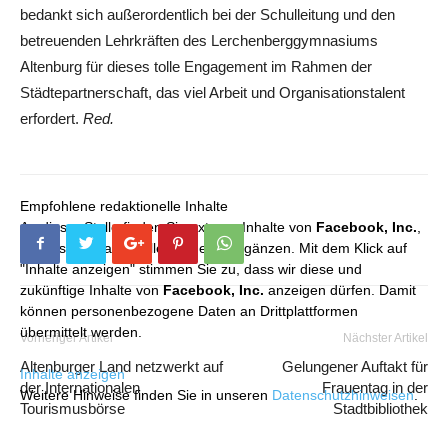
bedankt sich außerordentlich bei der Schulleitung und den
betreuenden Lehrkräften des Lerchenberggymnasiums
Altenburg für dieses tolle Engagement im Rahmen der
Städtepartnerschaft, das viel Arbeit und Organisationstalent
erfordert.
Red.
Empfohlene redaktionelle Inhalte
An dieser Stelle finden Sie externe Inhalte von
Facebook, Inc.
,
die unser redaktionelles Angebot ergänzen. Mit dem Klick auf
"Inhalte anzeigen" stimmen Sie zu, dass wir diese und
zukünftige Inhalte von
Facebook, Inc.
anzeigen dürfen. Damit
können personenbezogene Daten an Drittplattformen
übermittelt werden.
Vorheriger Artikel
Nächster Artikel
Altenburger Land netzwerkt auf
Gelungener Auftakt für
Inhalte anzeigen
der Internationalen
Frauentag in der
Weitere Hinweise finden Sie in unseren
Datenschutzhinweisen
.
Tourismusbörse
Stadtbibliothek