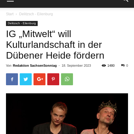
Start
Delitzsch - Eilenburg
Delitzsch - Eilenburg
IG „Mitwelt“ will
Kulturlandschaft in der
Dübener Heide fördern
Von
Redaktion SachsenSonntag
-
18. September 2023
1480
0