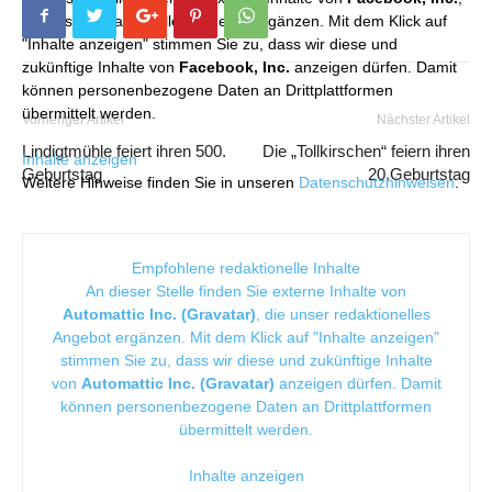
die unser redaktionelles Angebot ergänzen. Mit dem Klick auf
"Inhalte anzeigen" stimmen Sie zu, dass wir diese und
zukünftige Inhalte von
Facebook, Inc.
anzeigen dürfen. Damit
können personenbezogene Daten an Drittplattformen
übermittelt werden.
Vorheriger Artikel
Nächster Artikel
Lindigtmühle feiert ihren 500.
Die „Tollkirschen“ feiern ihren
Inhalte anzeigen
Geburtstag
20.Geburtstag
Weitere Hinweise finden Sie in unseren
Datenschutzhinweisen
.
Empfohlene redaktionelle Inhalte
An dieser Stelle finden Sie externe Inhalte von
Automattic Inc. (Gravatar)
, die unser redaktionelles
Angebot ergänzen. Mit dem Klick auf "Inhalte anzeigen"
stimmen Sie zu, dass wir diese und zukünftige Inhalte
von
Automattic Inc. (Gravatar)
anzeigen dürfen. Damit
können personenbezogene Daten an Drittplattformen
übermittelt werden.
Inhalte anzeigen