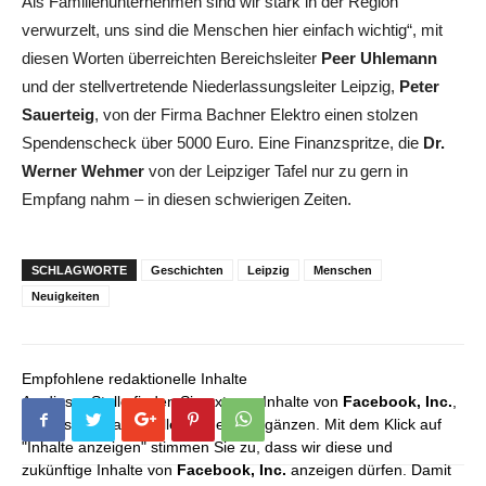
Als Familienunternehmen sind wir stark in der Region
verwurzelt, uns sind die Menschen hier einfach wichtig“, mit
diesen Worten überreichten Bereichsleiter
Peer Uhlemann
und der stellvertretende Niederlassungsleiter Leipzig,
Peter
Sauerteig
, von der Firma Bachner Elektro einen stolzen
Spendenscheck über 5000 Euro. Eine Finanzspritze, die
Dr.
Werner Wehmer
von der Leipziger Tafel nur zu gern in
Empfang nahm – in diesen schwierigen Zeiten.
SCHLAGWORTE
Geschichten
Leipzig
Menschen
Neuigkeiten
Empfohlene redaktionelle Inhalte
An dieser Stelle finden Sie externe Inhalte von
Facebook, Inc.
,
die unser redaktionelles Angebot ergänzen. Mit dem Klick auf
"Inhalte anzeigen" stimmen Sie zu, dass wir diese und
zukünftige Inhalte von
Facebook, Inc.
anzeigen dürfen. Damit