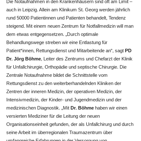
Die Notaufnahmen in den Krankenhäusern sind oft am Limit –
auch in Leipzig. Allein am Klinikum St. Georg werden jährlich
rund 50000 Patientinnen und Patienten behandelt, Tendenz
steigend. Mit einem neuen Zentrum für Notfallmedizin will man
dem etwas entgegensetzen. „Durch optimale
Behandlungswege streben wir eine Entlastung für
Patient*innen, Rettungsdienst und Mitarbeitende an“, sagt
PD
Dr. Jörg Böhme
, Leiter des Zentrums und Chefarzt der Klinik
für Unfallchirurgie, Orthopädie und septische Chirurgie. Die
Zentrale Notaufnahme bildet die Schnittstelle vom
Rettungsdienst zu den weiterberhandelnden Kliniken der
Zentren der inneren Medizin, der operativen Medizin, der
Intensivmedizin, der Kinder- und Jugendmedizin und der
medizinischen Diagnostik. „Mit
Dr. Böhme
haben wir einen
versierten Mediziner für die Leitung der neuen
Organisationseinheit gefunden, der als Unfallchirurg und durch
seine Arbeit im überregionalen Traumazentrum über
umfangreiche Erfahrungen in der Versorgung von