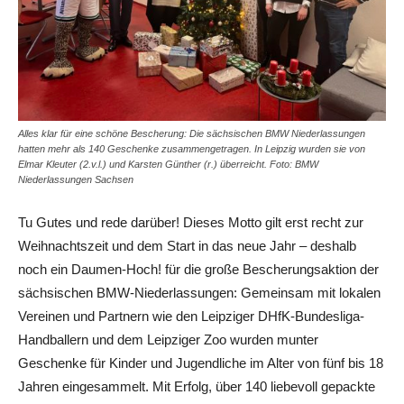
Alles klar für eine schöne Bescherung: Die sächsischen BMW Niederlassungen
hatten mehr als 140 Geschenke zusammengetragen. In Leipzig wurden sie von
Elmar Kleuter (2.v.l.) und Karsten Günther (r.) überreicht. Foto: BMW
Niederlassungen Sachsen
Tu Gutes und rede darüber! Dieses Motto gilt erst recht zur
Weihnachtszeit und dem Start in das neue Jahr – deshalb
noch ein Daumen-Hoch! für die große Bescherungsaktion der
sächsischen BMW-Niederlassungen: Gemeinsam mit lokalen
Vereinen und Partnern wie den Leipziger DHfK-Bundesliga-
Handballern und dem Leipziger Zoo wurden munter
Geschenke für Kinder und Jugendliche im Alter von fünf bis 18
Jahren eingesammelt. Mit Erfolg, über 140 liebevoll gepackte