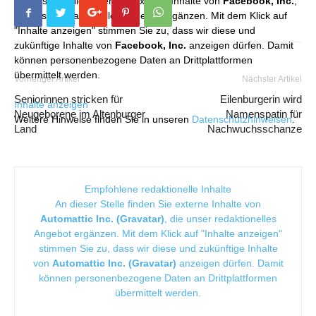
An dieser Stelle finden Sie externe Inhalte von
Facebook, Inc.
,
die unser redaktionelles Angebot ergänzen. Mit dem Klick auf
"Inhalte anzeigen" stimmen Sie zu, dass wir diese und
zukünftige Inhalte von
Facebook, Inc.
anzeigen dürfen. Damit
können personenbezogene Daten an Drittplattformen
übermittelt werden.
Vorheriger Artikel
Nächster Artikel
Seniorinnen stricken für
Eilenburgerin wird
Inhalte anzeigen
Neugeborene im Altenburger
Namenspatin für
Weitere Hinweise finden Sie in unseren
Datenschutzhinweisen
.
Land
Nachwuchsschanze
Empfohlene redaktionelle Inhalte
An dieser Stelle finden Sie externe Inhalte von
Automattic Inc. (Gravatar)
, die unser redaktionelles
Angebot ergänzen. Mit dem Klick auf "Inhalte anzeigen"
stimmen Sie zu, dass wir diese und zukünftige Inhalte
von
Automattic Inc. (Gravatar)
anzeigen dürfen. Damit
können personenbezogene Daten an Drittplattformen
übermittelt werden.