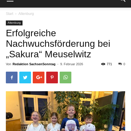
Start
Altenburg
Altenburg
Erfolgreiche
Nachwuchsförderung bei
„Sakura“ Meuselwitz
Von
Redaktion SachsenSonntag
-
9. Februar 2026
771
0