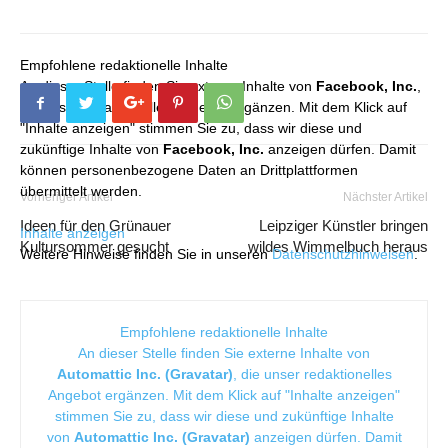
Empfohlene redaktionelle Inhalte
An dieser Stelle finden Sie externe Inhalte von
Facebook, Inc.
,
die unser redaktionelles Angebot ergänzen. Mit dem Klick auf
"Inhalte anzeigen" stimmen Sie zu, dass wir diese und
zukünftige Inhalte von
Facebook, Inc.
anzeigen dürfen. Damit
können personenbezogene Daten an Drittplattformen
übermittelt werden.
Vorheriger Artikel
Nächster Artikel
Ideen für den Grünauer
Leipziger Künstler bringen
Inhalte anzeigen
Kultursommer gesucht
wildes Wimmelbuch heraus
Weitere Hinweise finden Sie in unseren
Datenschutzhinweisen
.
Empfohlene redaktionelle Inhalte
An dieser Stelle finden Sie externe Inhalte von
Automattic Inc. (Gravatar)
, die unser redaktionelles
Angebot ergänzen. Mit dem Klick auf "Inhalte anzeigen"
stimmen Sie zu, dass wir diese und zukünftige Inhalte
von
Automattic Inc. (Gravatar)
anzeigen dürfen. Damit