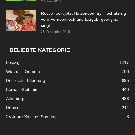
20. Juni 2018
Rocco rockt jetzt Hutzencountry – Schützling
vom Fernsehkoch und Erzgebirgsoriginal
singt...
26. Dezember 2018
BELIEBTE KATEGORIE
Leipzig
1217
Wurzen - Grimma
706
Delitzsch - Eilenburg
695
Borna - Geithain
440
Altenburg
436
Döbeln
214
25 Jahre SachsenSonntag
6