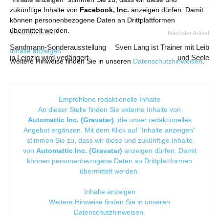
zukünftige Inhalte von
Facebook, Inc.
anzeigen dürfen. Damit
können personenbezogene Daten an Drittplattformen
übermittelt werden.
Vorheriger Artikel
Nächster Artikel
Sandmann-Sonderausstellung
Sven Lang ist Trainer mit Leib
Inhalte anzeigen
in Leipzig wird verlängert
und Seele
Weitere Hinweise finden Sie in unseren
Datenschutzhinweisen
.
Empfohlene redaktionelle Inhalte
An dieser Stelle finden Sie externe Inhalte von
Automattic Inc. (Gravatar)
, die unser redaktionelles
Angebot ergänzen. Mit dem Klick auf "Inhalte anzeigen"
stimmen Sie zu, dass wir diese und zukünftige Inhalte
von
Automattic Inc. (Gravatar)
anzeigen dürfen. Damit
können personenbezogene Daten an Drittplattformen
übermittelt werden.
Inhalte anzeigen
Weitere Hinweise finden Sie in unseren
Datenschutzhinweisen
.