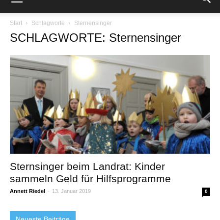
Start
Schlagworte
Sternensinger
SCHLAGWORTE: Sternensinger
Sternsinger beim Landrat: Kinder
sammeln Geld für Hilfsprogramme
Annett Riedel
-
13. Januar 2019
0
Neueste Beiträge