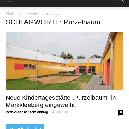
Start
Schlagworte
Purzelbaum
SCHLAGWORTE: Purzelbaum
Neue Kindertagesstätte „Purzelbaum“ in
Markkleeberg eingeweiht
Redaktion SachsenSonntag
-
4. Juli 2018
0
Neueste Beiträge