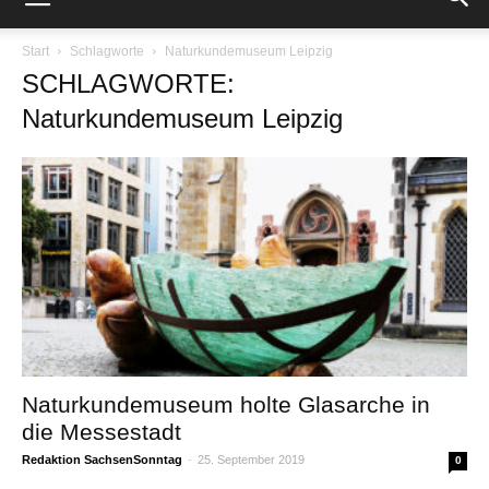
Start
Schlagworte
Naturkundemuseum Leipzig
SCHLAGWORTE:
Naturkundemuseum Leipzig
Naturkundemuseum holte Glasarche in
die Messestadt
Redaktion SachsenSonntag
-
25. September 2019
0