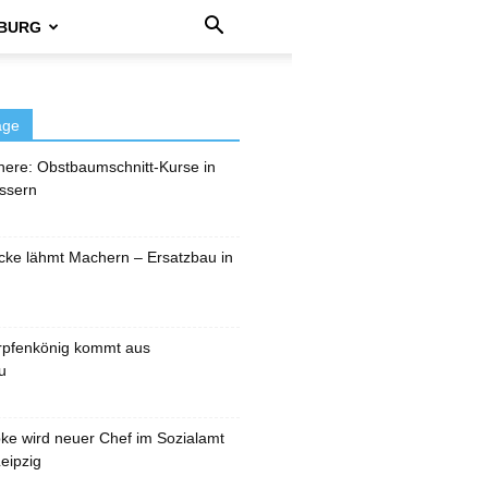
BURG
äge
here: Obstbaumschnitt-Kurse in
ssern
cke lähmt Machern – Ersatzbau in
rpfenkönig kommt aus
u
pke wird neuer Chef im Sozialamt
eipzig