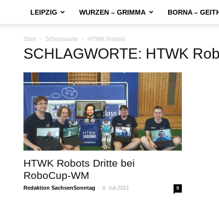
LEIPZIG
WURZEN – GRIMMA
BORNA – GEIT
Start
Schlagworte
HTWK Robots
SCHLAGWORTE: HTWK Rob
HTWK Robots Dritte bei
RoboCup-WM
Redaktion SachsenSonntag
-
9. Juli 2021
0