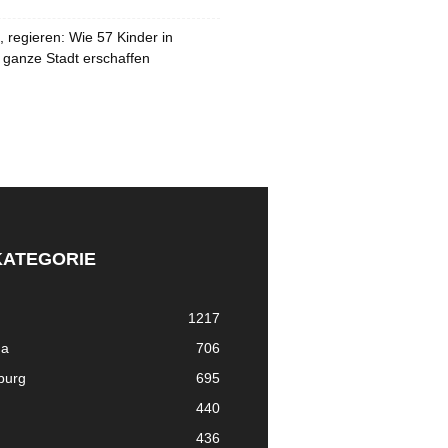
 regieren: Wie 57 Kinder in
 ganze Stadt erschaffen
KATEGORIE
1217
ma
706
nburg
695
440
436