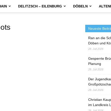
HAIN
DELITZSCH – EILENBURG
DÖBELN
ALTEN
ots
Neueste Beitr
Ran an die Sc
Döben und Kö
28. Juli 2026
Gesperrte Brü
Planung
28. Juli 2026
Der Jugendka
Großpötzscha
28. Juli 2026
Christian Kau
im Landkreis L
28. Juli 2026