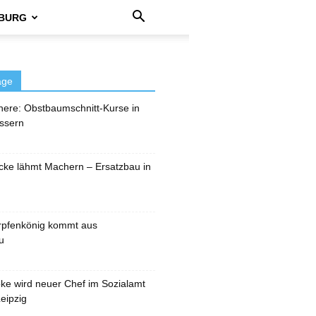
BURG
äge
here: Obstbaumschnitt-Kurse in
ssern
cke lähmt Machern – Ersatzbau in
rpfenkönig kommt aus
u
pke wird neuer Chef im Sozialamt
eipzig