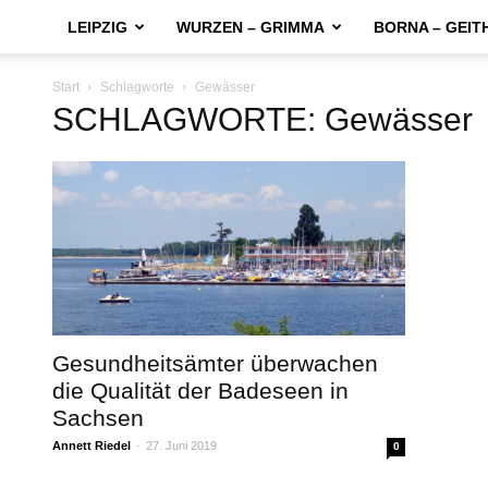
LEIPZIG
WURZEN – GRIMMA
BORNA – GEIT
Start
Schlagworte
Gewässer
SCHLAGWORTE: Gewässer
Gesundheitsämter überwachen
die Qualität der Badeseen in
Sachsen
Annett Riedel
-
27. Juni 2019
0