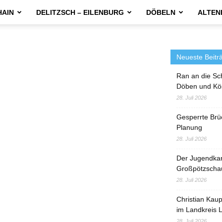
HAIN
DELITZSCH – EILENBURG
DÖBELN
ALTEN
Neueste Beitr
Ran an die Sc
Döben und Kö
28. Juli 2026
Gesperrte Brü
Planung
28. Juli 2026
Der Jugendka
Großpötzscha
28. Juli 2026
Christian Kau
im Landkreis L
28. Juli 2026