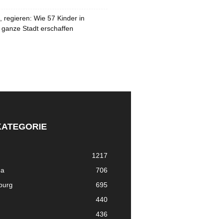
 regieren: Wie 57 Kinder in
 ganze Stadt erschaffen
KATEGORIE
1217
ma
706
nburg
695
440
436