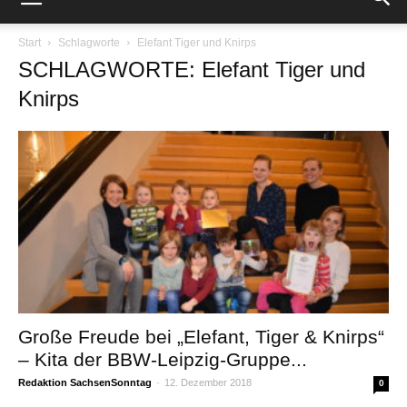
Start
Schlagworte
Elefant Tiger und Knirps
SCHLAGWORTE: Elefant Tiger und
Knirps
Große Freude bei „Elefant, Tiger & Knirps“
– Kita der BBW-Leipzig-Gruppe...
Redaktion SachsenSonntag
-
12. Dezember 2018
0