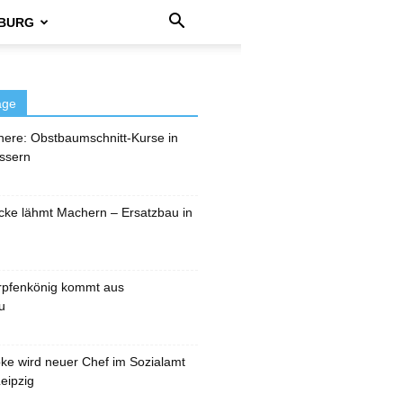
BURG
äge
here: Obstbaumschnitt-Kurse in
ssern
cke lähmt Machern – Ersatzbau in
rpfenkönig kommt aus
u
pke wird neuer Chef im Sozialamt
eipzig