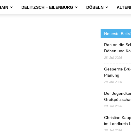
HAIN
DELITZSCH – EILENBURG
DÖBELN
ALTEN
Neueste Beitr
Ran an die Sc
Döben und Kö
28. Juli 2026
Gesperrte Brü
Planung
28. Juli 2026
Der Jugendka
Großpötzscha
28. Juli 2026
Christian Kau
im Landkreis L
28. Juli 2026