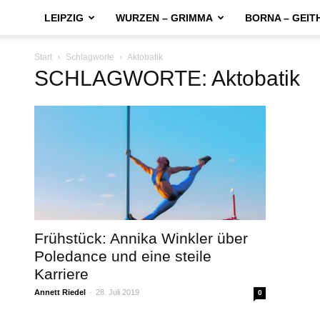
LEIPZIG
WURZEN – GRIMMA
BORNA – GEIT
Start
Schlagworte
Aktobatik
SCHLAGWORTE: Aktobatik
Frühstück: Annika Winkler über
Poledance und eine steile
Karriere
Annett Riedel
-
28. Juli 2019
0