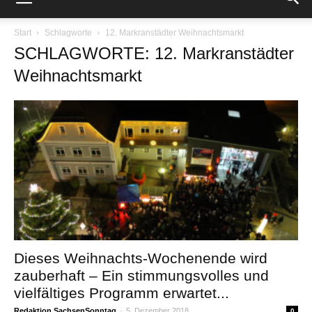
Start
Schlagworte
12. Markranstädter Weihnachtsmarkt
SCHLAGWORTE: 12. Markranstädter
Weihnachtsmarkt
Dieses Weihnachts-Wochenende wird
zauberhaft – Ein stimmungsvolles und
vielfältiges Programm erwartet...
Redaktion SachsenSonntag
-
5. Dezember 2018
0