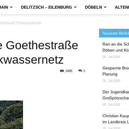
HAIN
DELITZSCH – EILENBURG
DÖBELN
ALTEN
 erneuert Trinkwassernetz
Neueste Beitr
e Goethestraße
Ran an die Sc
Döben und Kö
nkwassernetz
28. Juli 2026
Gesperrte Brü
1465
0
Planung
28. Juli 2026
Der Jugendka
Großpötzscha
28. Juli 2026
Christian Kau
im Landkreis L
28. Juli 2026