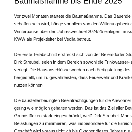
Baumaßnahme bis Ende 2025
Vor zwei Monaten startete die Baumaßnahme. Das Bauende i
schaffen sein wird, hänge vor allem von den Witterungsbedi
Winterpause über den Jahreswechsel 2024/25 einlegen müsse
KWW als Projektleiter bei Veolia betreut.
Der erste Teilabschnitt erstreckt sich von der Beiersdorfer S
Dirk Streubel, seien in dem Bereich sowohl die Trinkwasser- 
verlegt. Die Hausanschlüsse werden nach Fertigstellung des
hergestellt, um zu gewährleisten, dass Feuerwehr und Krank
nutzen können.
Die baustellenbedingten Beeinträchtigungen für die Anwohner
gering wie möglich gehalten werden. Das ist das Ziel aller Bet
Grundstücken stark eingeschränkt, weiß Dirk Streubel. Man ve
Belastungen zu minimieren, was insbesondere für die Erreichba
Geschäft wird voraussichtlich bis Oktober dieses Jahres nur 