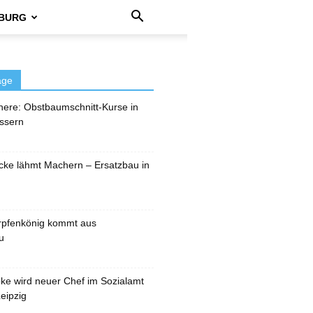
BURG
äge
here: Obstbaumschnitt-Kurse in
ssern
cke lähmt Machern – Ersatzbau in
rpfenkönig kommt aus
u
pke wird neuer Chef im Sozialamt
eipzig