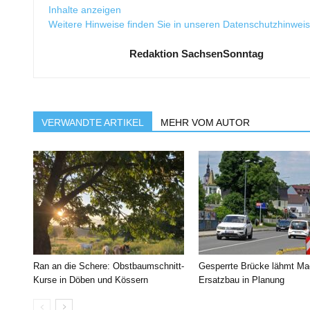
Inhalte anzeigen
Weitere Hinweise finden Sie in unseren
Datenschutzhinwei
Redaktion SachsenSonntag
VERWANDTE ARTIKEL
MEHR VOM AUTOR
Ran an die Schere: Obstbaumschnitt-
Gesperrte Brücke lähmt Ma
Kurse in Döben und Kössern
Ersatzbau in Planung