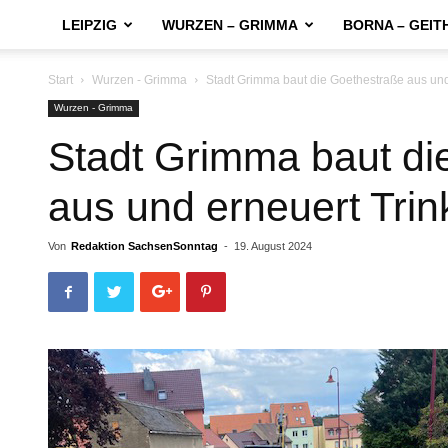
LEIPZIG
WURZEN – GRIMMA
BORNA – GEIT
Start
Wurzen - Grimma
Stadt Grimma baut die Goethestraße aus und
Wurzen - Grimma
Stadt Grimma baut di
aus und erneuert Tri
Von
Redaktion SachsenSonntag
-
19. August 2024