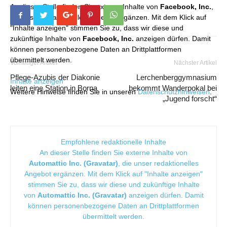
An dieser Stelle finden Sie externe Inhalte von
Facebook, Inc.
,
die unser redaktionelles Angebot ergänzen. Mit dem Klick auf
"Inhalte anzeigen" stimmen Sie zu, dass wir diese und
zukünftige Inhalte von
Facebook, Inc.
anzeigen dürfen. Damit
können personenbezogene Daten an Drittplattformen
übermittelt werden.
Vorheriger Artikel
Nächster Artikel
Pflege-Azubis der Diakonie
Lerchenberggymnasium
Inhalte anzeigen
leiten eine Station in Borna
bekommt Wanderpokal bei
Weitere Hinweise finden Sie in unseren
Datenschutzhinweisen
.
„Jugend forscht“
Empfohlene redaktionelle Inhalte
An dieser Stelle finden Sie externe Inhalte von
Automattic Inc. (Gravatar)
, die unser redaktionelles
Angebot ergänzen. Mit dem Klick auf "Inhalte anzeigen"
stimmen Sie zu, dass wir diese und zukünftige Inhalte
von
Automattic Inc. (Gravatar)
anzeigen dürfen. Damit
können personenbezogene Daten an Drittplattformen
übermittelt werden.