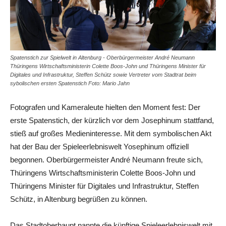
Spatenstich zur Spielwelt in Altenburg - Oberbürgermeister André Neumann
Thüringens Wirtschaftsministerin Colette Boos-John und Thüringens Minister für
Digitales und Infrastruktur, Steffen Schütz sowie Vertreter vom Stadtrat beim
sybolischen ersten Spatenstich Foto: Mario Jahn
Fotografen und Kameraleute hielten den Moment fest: Der
erste Spatenstich, der kürzlich vor dem Josephinum stattfand,
stieß auf großes Medieninteresse. Mit dem symbolischen Akt
hat der Bau der Spieleerlebniswelt Yosephinum offiziell
begonnen. Oberbürgermeister André Neumann freute sich,
Thüringens Wirtschaftsministerin Colette Boos-John und
Thüringens Minister für Digitales und Infrastruktur, Steffen
Schütz, in Altenburg begrüßen zu können.
Das Stadtoberhaupt nannte die künftige Spieleerlebniswelt mit