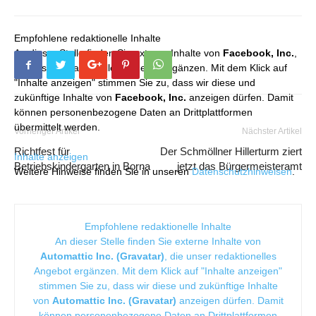
Empfohlene redaktionelle Inhalte
An dieser Stelle finden Sie externe Inhalte von
Facebook, Inc.
,
die unser redaktionelles Angebot ergänzen. Mit dem Klick auf
"Inhalte anzeigen" stimmen Sie zu, dass wir diese und
zukünftige Inhalte von
Facebook, Inc.
anzeigen dürfen. Damit
können personenbezogene Daten an Drittplattformen
übermittelt werden.
Vorheriger Artikel
Nächster Artikel
Richtfest für
Der Schmöllner Hillerturm ziert
Inhalte anzeigen
Betriebskindergarten in Borna
jetzt das Bürgermeisteramt
Weitere Hinweise finden Sie in unseren
Datenschutzhinweisen
.
Empfohlene redaktionelle Inhalte
An dieser Stelle finden Sie externe Inhalte von
Automattic Inc. (Gravatar)
, die unser redaktionelles
Angebot ergänzen. Mit dem Klick auf "Inhalte anzeigen"
stimmen Sie zu, dass wir diese und zukünftige Inhalte
von
Automattic Inc. (Gravatar)
anzeigen dürfen. Damit
können personenbezogene Daten an Drittplattformen