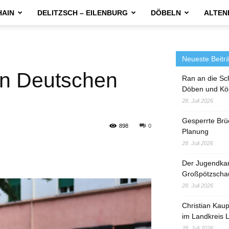
HAIN
DELITZSCH – EILENBURG
DÖBELN
ALTEN
Neueste Beitr
n Deutschen
Ran an die Sc
Döben und Kö
28. Juli 2026
Gesperrte Brü
898
0
Planung
28. Juli 2026
Der Jugendka
Großpötzscha
28. Juli 2026
Christian Kau
im Landkreis L
28. Juli 2026