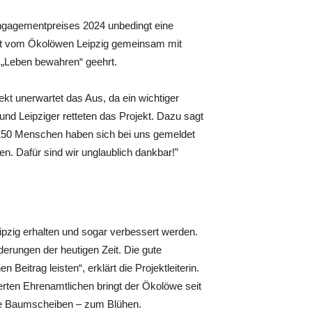
ngagementpreises 2024 unbedingt eine
tzt vom Ökolöwen Leipzig gemeinsam mit
e „Leben bewahren“ geehrt.
t unerwartet das Aus, da ein wichtiger
nd Leipziger retteten das Projekt. Dazu sagt
er 150 Menschen haben sich bei uns gemeldet
ten. Dafür sind wir unglaublich dankbar!”
Leipzig erhalten und sogar verbessert werden.
derungen der heutigen Zeit. Die gute
Beitrag leisten“, erklärt die Projektleiterin.
erten Ehrenamtlichen bringt der Ökolöwe seit
te Baumscheiben – zum Blühen.