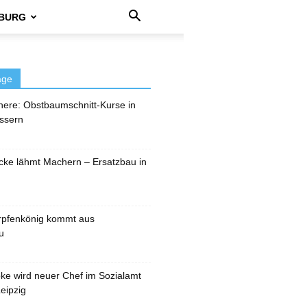
BURG
äge
here: Obstbaumschnitt-Kurse in
ssern
cke lähmt Machern – Ersatzbau in
rpfenkönig kommt aus
u
pke wird neuer Chef im Sozialamt
eipzig