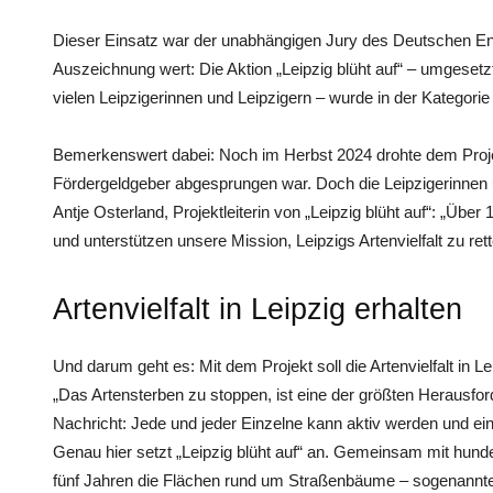
Dieser Einsatz war der unabhängigen Jury des Deutschen E
Auszeichnung wert: Die Aktion „Leipzig blüht auf“ – umgese
vielen Leipzigerinnen und Leipzigern – wurde in der Kategori
Bemerkenswert dabei: Noch im Herbst 2024 drohte dem Projek
Fördergeldgeber abgesprungen war. Doch die Leipzigerinnen u
Antje Osterland, Projektleiterin von „Leipzig blüht auf“: „Üb
und unterstützen unsere Mission, Leipzigs Artenvielfalt zu ret
Artenvielfalt in Leipzig erhalten
Und darum geht es: Mit dem Projekt soll die Artenvielfalt in 
„Das Artensterben zu stoppen, ist eine der größten Herausfor
Nachricht: Jede und jeder Einzelne kann aktiv werden und einen 
Genau hier setzt „Leipzig blüht auf“ an. Gemeinsam mit hund
fünf Jahren die Flächen rund um Straßenbäume – sogenann