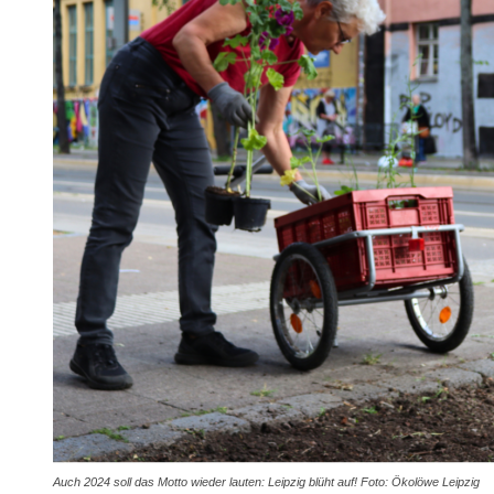
Auch 2024 soll das Motto wieder lauten: Leipzig blüht auf! Foto: Ökolöwe Leipzig