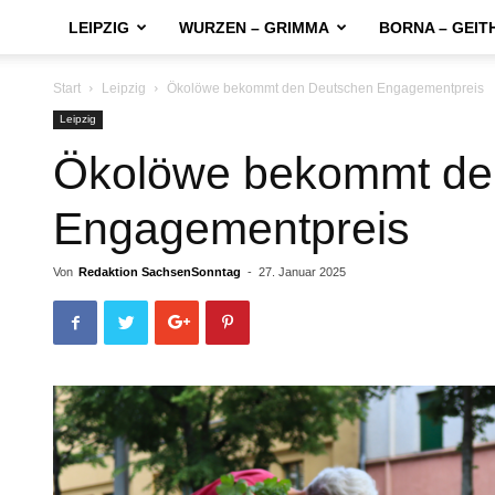
LEIPZIG
WURZEN – GRIMMA
BORNA – GEIT
Start
Leipzig
Ökolöwe bekommt den Deutschen Engagementpreis
Leipzig
Ökolöwe bekommt de
Engagementpreis
Von
Redaktion SachsenSonntag
-
27. Januar 2025