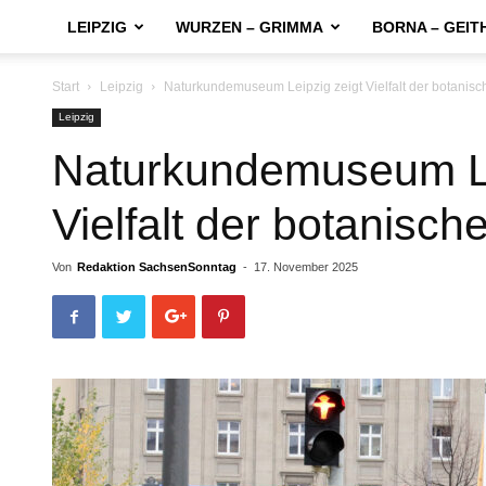
LEIPZIG
WURZEN – GRIMMA
BORNA – GEIT
Start
Leipzig
Naturkundemuseum Leipzig zeigt Vielfalt der botani
Leipzig
Naturkundemuseum Le
Vielfalt der botanis
Von
Redaktion SachsenSonntag
-
17. November 2025