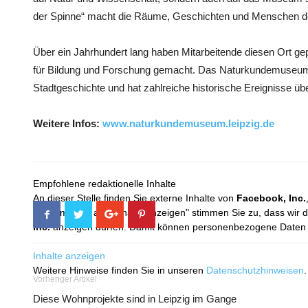
der Spinne“ macht die Räume, Geschichten und Menschen
Über ein Jahrhundert lang haben Mitarbeitende diesen Ort ge
für Bildung und Forschung gemacht. Das Naturkundemuseum Lei
Stadtgeschichte und hat zahlreiche historische Ereignisse üb
Weitere Infos:
www.naturkundemuseum.leipzig.de
Empfohlene redaktionelle Inhalte
An dieser Stelle finden Sie externe Inhalte von
Facebook, Inc.
Mit dem Klick auf "Inhalte anzeigen" stimmen Sie zu, dass wir 
Inc.
anzeigen dürfen. Damit können personenbezogene Daten an
Inhalte anzeigen
Weitere Hinweise finden Sie in unseren
Datenschutzhinweisen
.
Vorheriger Artikel
Diese Wohnprojekte sind in Leipzig im Gange