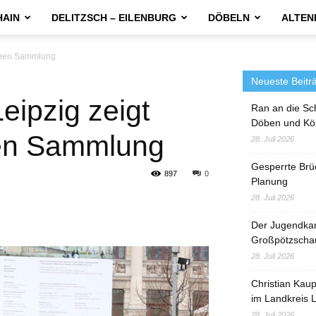
HAIN
DELITZSCH – EILENBURG
DÖBELN
ALTEN
schen Sammlung
Neueste Beitr
ipzig zeigt
Ran an die Sc
Döben und Kö
chen Sammlung
28. Juli 2026
Gesperrte Brü
897
0
Planung
28. Juli 2026
Der Jugendka
Großpötzscha
28. Juli 2026
Christian Kau
im Landkreis L
28. Juli 2026