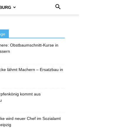
BURG
äge
here: Obstbaumschnitt-Kurse in
ssern
cke lähmt Machern – Ersatzbau in
rpfenkönig kommt aus
u
pke wird neuer Chef im Sozialamt
eipzig