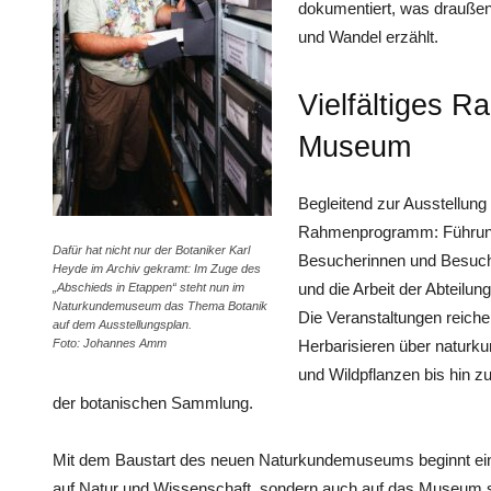
dokumentiert, was draußen 
und Wandel erzählt.
Vielfältiges 
Museum
Begleitend zur Ausstellung
Rahmenprogramm: Führunge
Dafür hat nicht nur der Botaniker Karl
Besucherinnen und Besuch
Heyde im Archiv gekramt: Im Zuge des
und die Arbeit der Abteilu
„Abschieds in Etappen“ steht nun im
Naturkundemuseum das Thema Botanik
Die Veranstaltungen reic
auf dem Ausstellungsplan.
Foto: Johannes Amm
Herbarisieren über naturk
und Wildpflanzen bis hin zu
der botanischen Sammlung.
Mit dem Baustart des neuen Naturkundemuseums beginnt eine 
auf Natur und Wissenschaft, sondern auch auf das Museum se