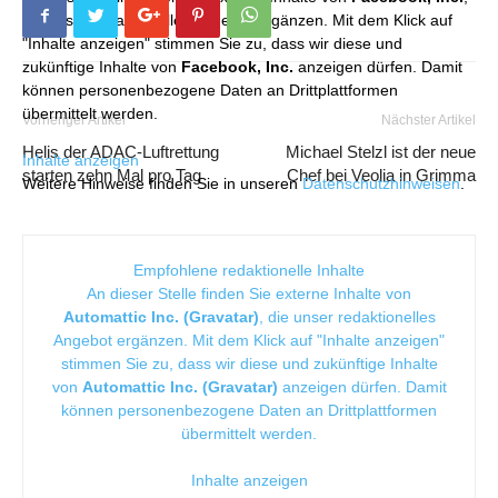
die unser redaktionelles Angebot ergänzen. Mit dem Klick auf
"Inhalte anzeigen" stimmen Sie zu, dass wir diese und
zukünftige Inhalte von
Facebook, Inc.
anzeigen dürfen. Damit
können personenbezogene Daten an Drittplattformen
übermittelt werden.
Vorheriger Artikel
Nächster Artikel
Helis der ADAC-Luftrettung
Michael Stelzl ist der neue
Inhalte anzeigen
starten zehn Mal pro Tag
Chef bei Veolia in Grimma
Weitere Hinweise finden Sie in unseren
Datenschutzhinweisen
.
Empfohlene redaktionelle Inhalte
An dieser Stelle finden Sie externe Inhalte von
Automattic Inc. (Gravatar)
, die unser redaktionelles
Angebot ergänzen. Mit dem Klick auf "Inhalte anzeigen"
stimmen Sie zu, dass wir diese und zukünftige Inhalte
von
Automattic Inc. (Gravatar)
anzeigen dürfen. Damit
können personenbezogene Daten an Drittplattformen
übermittelt werden.
Inhalte anzeigen