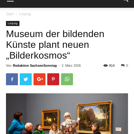
Start
Leipzig
Leipzig
Museum der bildenden
Künste plant neuen
„Bilderkosmos“
Von
Redaktion SachsenSonntag
-
2. März 2026
814
0