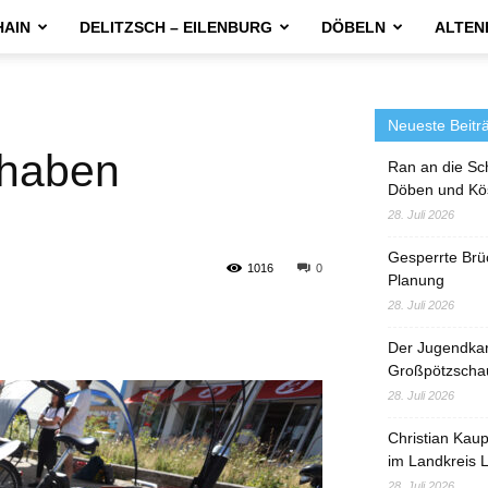
HAIN
DELITZSCH – EILENBURG
DÖBELN
ALTEN
Neueste Beitr
 haben
Ran an die Sc
Döben und Kö
28. Juli 2026
Gesperrte Brü
1016
0
Planung
28. Juli 2026
Der Jugendka
Großpötzscha
28. Juli 2026
Christian Kau
im Landkreis L
28. Juli 2026