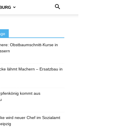
BURG
äge
here: Obstbaumschnitt-Kurse in
ssern
cke lähmt Machern – Ersatzbau in
rpfenkönig kommt aus
u
pke wird neuer Chef im Sozialamt
eipzig