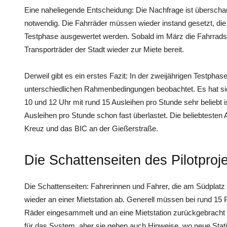
Eine naheliegende Entscheidung: Die Nachfrage ist übersch
notwendig. Die Fahrräder müssen wieder instand gesetzt, die
Testphase ausgewertet werden. Sobald im März die Fahrradsa
Transporträder der Stadt wieder zur Miete bereit.
Derweil gibt es ein erstes Fazit: In der zweijährigen Testpha
unterschiedlichen Rahmenbedingungen beobachtet. Es hat si
10 und 12 Uhr mit rund 15 Ausleihen pro Stunde sehr beliebt i
Ausleihen pro Stunde schon fast überlastet. Die beliebtesten
Kreuz und das BIC an der Gießerstraße.
Die Schattenseiten des Pilotproj
Die Schattenseiten: Fahrerinnen und Fahrer, die am Südplatz 
wieder an einer Mietstation ab. Generell müssen bei rund 15 P
Räder eingesammelt und an eine Mietstation zurückgebracht 
für das System, aber sie geben auch Hinweise, wo neue Station