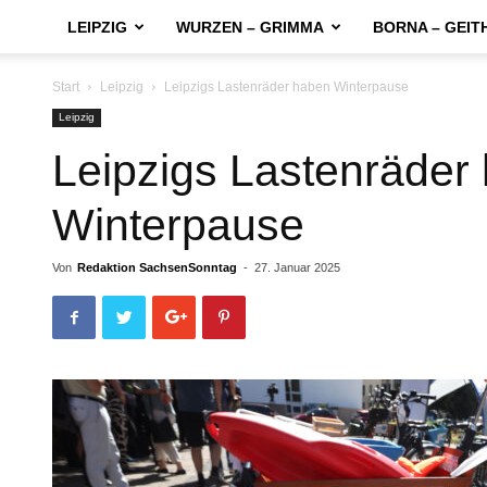
LEIPZIG
WURZEN – GRIMMA
BORNA – GEIT
Start
Leipzig
Leipzigs Lastenräder haben Winterpause
Leipzig
Leipzigs Lastenräder
Winterpause
Von
Redaktion SachsenSonntag
-
27. Januar 2025