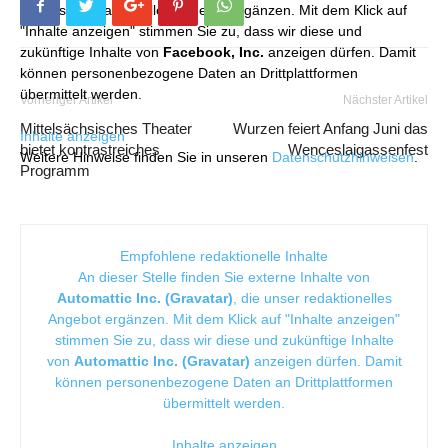
die unser redaktionelles Angebot ergänzen. Mit dem Klick auf
"Inhalte anzeigen" stimmen Sie zu, dass wir diese und
zukünftige Inhalte von
Facebook, Inc.
anzeigen dürfen. Damit
können personenbezogene Daten an Drittplattformen
übermittelt werden.
Vorheriger Artikel
Nächster Artikel
Mittelsächsisches Theater
Wurzen feiert Anfang Juni das
Inhalte anzeigen
bietet kontrastreiches
Wenceslaigassenfest
Weitere Hinweise finden Sie in unseren
Datenschutzhinweisen
.
Programm
Empfohlene redaktionelle Inhalte
An dieser Stelle finden Sie externe Inhalte von
Automattic Inc. (Gravatar)
, die unser redaktionelles
Angebot ergänzen. Mit dem Klick auf "Inhalte anzeigen"
stimmen Sie zu, dass wir diese und zukünftige Inhalte
von
Automattic Inc. (Gravatar)
anzeigen dürfen. Damit
können personenbezogene Daten an Drittplattformen
übermittelt werden.
Inhalte anzeigen