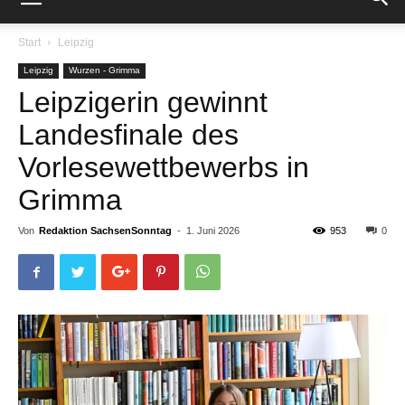
Start
Leipzig
Leipzig
Wurzen - Grimma
Leipzigerin gewinnt
Landesfinale des
Vorlesewettbewerbs in
Grimma
Von
Redaktion SachsenSonntag
-
1. Juni 2026
953
0