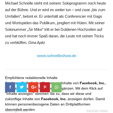
Michael Schnelle steht mit seinem Soloprogramm noch heute
auf der Bühne. Und er wird es weiter tun – und zwar „bis zum
Umfallen”, betont er. Er unterhält als Conferencier mit Gags
und Wortspielen das Publikum, jongliert mit Hüten. Mit seiner
Solonummer „Sir Mike” tritt er bei Goldenen Hochzeiten auf
und hat noch immer Spaß daran, die Leute mit seinen Tricks
zu verblüffen.
Gina Apitz
www.schnelleshow.de
Empfohlene redaktionelle Inhalte
An dieser Stelle finden Sie externe Inhalte von
Facebook, Inc.
,
die unser redaktionelles Angebot ergänzen. Mit dem Klick auf
"Inhalte anzeigen" stimmen Sie zu, dass wir diese und
zukünftige Inhalte von
Facebook, Inc.
anzeigen dürfen. Damit
können personenbezogene Daten an Drittplattformen
übermittelt werden.
Vorheriger Artikel
Nächster Artikel