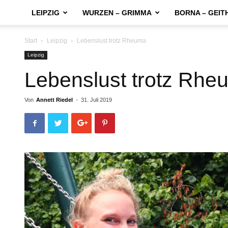
LEIPZIG
WURZEN – GRIMMA
BORNA – GEIT
Start
Leipzig
Lebenslust trotz Rheuma
Leipzig
Lebenslust trotz Rhe
Von
Annett Riedel
-
31. Juli 2019