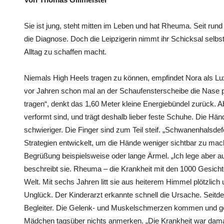
Sie ist jung, steht mitten im Leben und hat Rheuma. Seit rund
die Diagnose. Doch die Leipzigerin nimmt ihr Schicksal selbst
Alltag zu schaffen macht.
Niemals High Heels tragen zu können, empfindet Nora als Lu
vor Jahren schon mal an der Schaufensterscheibe die Nase p
tragen“, denkt das 1,60 Meter kleine Energiebündel zurück. A
verformt sind, und trägt deshalb lieber feste Schuhe. Die Hän
schwieriger. Die Finger sind zum Teil steif. „Schwanenhalsde
Strategien entwickelt, um die Hände weniger sichtbar zu mac
Begrüßung beispielsweise oder lange Ärmel. „Ich lege aber au
beschreibt sie. Rheuma – die Krankheit mit den 1000 Gesich
Welt. Mit sechs Jahren litt sie aus heiterem Himmel plötzlic
Unglück. Der Kinderarzt erkannte schnell die Ursache. Seit
Begleiter. Die Gelenk- und Muskelschmerzen kommen und geh
Mädchen tagsüber nichts anmerken. „Die Krankheit war damals