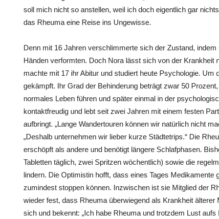
soll mich nicht so anstellen, weil ich doch eigentlich gar nicht
das Rheuma eine Reise ins Ungewisse.
Denn mit 16 Jahren verschlimmerte sich der Zustand, inde
Händen verformten. Doch Nora lässt sich von der Krankheit ni
machte mit 17 ihr Abitur und studiert heute Psychologie. Um 
gekämpft. Ihr Grad der Behinderung beträgt zwar 50 Prozent
normales Leben führen und später einmal in der psychologisch
kontaktfreudig und lebt seit zwei Jahren mit einem festen Par
aufbringt. „Lange Wandertouren können wir natürlich nicht m
„Deshalb unternehmen wir lieber kurze Städtetrips.“ Die Rheu
erschöpft als andere und benötigt längere Schlafphasen. Bis
Tabletten täglich, zwei Spritzen wöchentlich) sowie die reg
lindern. Die Optimistin hofft, dass eines Tages Medikamente 
zumindest stoppen können. Inzwischen ist sie Mitglied der 
wieder fest, dass Rheuma überwiegend als Krankheit älterer
sich und bekennt: „Ich habe Rheuma und trotzdem Lust aufs 