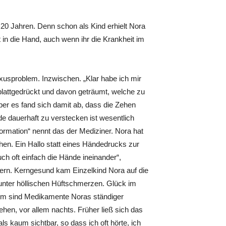
 20 Jahren. Denn schon als Kind erhielt Nora
 in die Hand, auch wenn ihr die Krankheit im
xusproblem. Inzwischen. „Klar habe ich mir
lattgedrückt und davon geträumt, welche zu
ber es fand sich damit ab, dass die Zehen
de dauerhaft zu verstecken ist wesentlich
formation“ nennt das der Mediziner. Nora hat
hen. Ein Hallo statt eines Händedrucks zur
ch oft einfach die Hände ineinander“,
tern. Kerngesund kam Einzelkind Nora auf die
h unter höllischen Hüftschmerzen. Glück im
dem sind Medikamente Noras ständiger
en, vor allem nachts. Früher ließ sich das
 kaum sichtbar, so dass ich oft hörte, ich