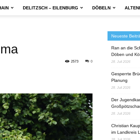
HAIN
DELITZSCH – EILENBURG
DÖBELN
ALTEN
Neueste Beitr
uma
Ran an die Sc
Döben und Kö
2573
0
28. Juli 2026
Gesperrte Brü
Planung
28. Juli 2026
Der Jugendka
Großpötzscha
28. Juli 2026
Christian Kau
im Landkreis L
28. Juli 2026