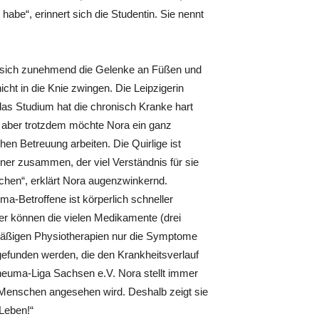
s habe“, erinnert sich die Studentin. Sie nennt
m sich zunehmend die Gelenke an Füßen und
cht in die Knie zwingen. Die Leipzigerin
das Studium hat die chronisch Kranke hart
, aber trotzdem möchte Nora ein ganz
en Betreuung arbeiten. Die Quirlige ist
tner zusammen, der viel Verständnis für sie
achen“, erklärt Nora augenzwinkernd.
ma-Betroffene ist körperlich schneller
her können die vielen Medikamente (drei
elmäßigen Physiotherapien nur die Symptome
gefunden werden, die den Krankheitsverlauf
Rheuma-Liga Sachsen e.V. Nora stellt immer
 Menschen angesehen wird. Deshalb zeigt sie
Leben!“