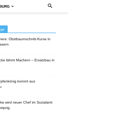
BURG
äge
here: Obstbaumschnitt-Kurse in
ssern
cke lähmt Machern – Ersatzbau in
rpfenkönig kommt aus
u
pke wird neuer Chef im Sozialamt
eipzig