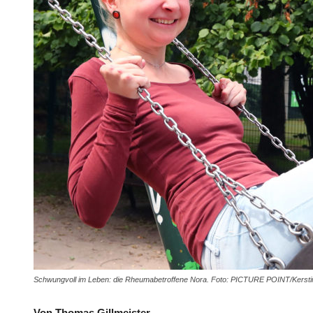
Schwungvoll im Leben: die Rheumabetroffene Nora. Foto: PICTURE POINT/Kerstin
Von Thomas Gillmeister