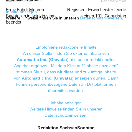
Vorheriger Artikel
Nächster Artikel
Freie Fahrt: Mehrere
Regisseur Erwin Leister feierte
Inhalte anzeigen
Baustellen in Leipzig sind
seinen 101. Geburtstag
Weitere Hinweise finden Sie in unseren
Datenschutzhinweisen
.
beendet
Empfohlene redaktionelle Inhalte
An dieser Stelle finden Sie externe Inhalte von
Automattic Inc. (Gravatar)
, die unser redaktionelles
Angebot ergänzen. Mit dem Klick auf "Inhalte anzeigen"
stimmen Sie zu, dass wir diese und zukünftige Inhalte
von
Automattic Inc. (Gravatar)
anzeigen dürfen. Damit
können personenbezogene Daten an Drittplattformen
übermittelt werden.
Inhalte anzeigen
Weitere Hinweise finden Sie in unseren
Datenschutzhinweisen
.
Redaktion SachsenSonntag