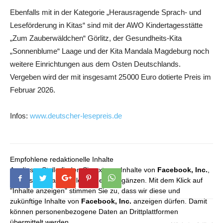
Ebenfalls mit in der Kategorie „Herausragende Sprach- und
Leseförderung in Kitas“ sind mit der AWO Kindertagesstätte
„Zum Zauberwäldchen“ Görlitz, der Gesundheits-Kita
„Sonnenblume“ Laage und der Kita Mandala Magdeburg noch
weitere Einrichtungen aus dem Osten Deutschlands.
Vergeben wird der mit insgesamt 25 000 Euro dotierte Preis im
Februar 2026.
Infos:
www.deutscher-lesepreis.de
Empfohlene redaktionelle Inhalte
An dieser Stelle finden Sie externe Inhalte von
Facebook, Inc.
,
die unser redaktionelles Angebot ergänzen. Mit dem Klick auf
"Inhalte anzeigen" stimmen Sie zu, dass wir diese und
zukünftige Inhalte von
Facebook, Inc.
anzeigen dürfen. Damit
können personenbezogene Daten an Drittplattformen
übermittelt werden.