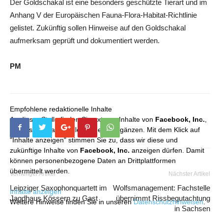
Der Goldschakal ist eine besonders geschützte Tierart und im
Anhang V der Europäischen Fauna-Flora-Habitat-Richtlinie
gelistet. Zukünftig sollen Hinweise auf den Goldschakal
aufmerksam geprüft und dokumentiert werden.
PM
Empfohlene redaktionelle Inhalte
An dieser Stelle finden Sie externe Inhalte von
Facebook, Inc.
,
die unser redaktionelles Angebot ergänzen. Mit dem Klick auf
"Inhalte anzeigen" stimmen Sie zu, dass wir diese und
zukünftige Inhalte von
Facebook, Inc.
anzeigen dürfen. Damit
können personenbezogene Daten an Drittplattformen
übermittelt werden.
Vorheriger Artikel
Nächster Artikel
Leipziger Saxophonquartett im
Wolfsmanagement: Fachstelle
Inhalte anzeigen
Jagdhaus Kössern zu Gast
übernimmt Rissbegutachtung
Weitere Hinweise finden Sie in unseren
Datenschutzhinweisen
.
in Sachsen