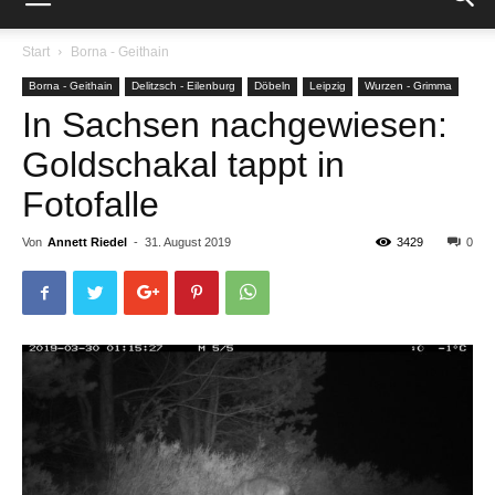
Start
Borna - Geithain
Borna - Geithain
Delitzsch - Eilenburg
Döbeln
Leipzig
Wurzen - Grimma
In Sachsen nachgewiesen:
Goldschakal tappt in
Fotofalle
Von
Annett Riedel
-
31. August 2019
3429
0