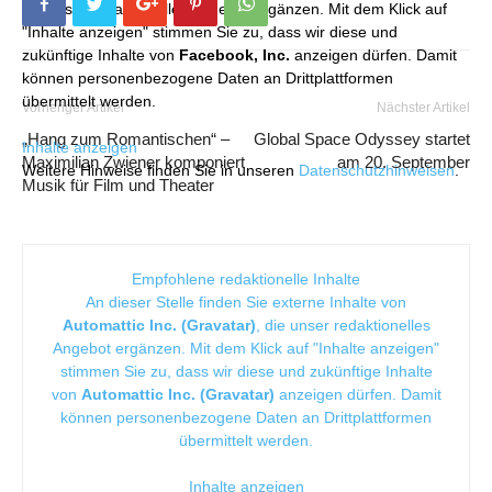
die unser redaktionelles Angebot ergänzen. Mit dem Klick auf
"Inhalte anzeigen" stimmen Sie zu, dass wir diese und
zukünftige Inhalte von
Facebook, Inc.
anzeigen dürfen. Damit
können personenbezogene Daten an Drittplattformen
übermittelt werden.
Vorheriger Artikel
Nächster Artikel
„Hang zum Romantischen“ –
Global Space Odyssey startet
Inhalte anzeigen
Maximilian Zwiener komponiert
am 20. September
Weitere Hinweise finden Sie in unseren
Datenschutzhinweisen
.
Musik für Film und Theater
Empfohlene redaktionelle Inhalte
An dieser Stelle finden Sie externe Inhalte von
Automattic Inc. (Gravatar)
, die unser redaktionelles
Angebot ergänzen. Mit dem Klick auf "Inhalte anzeigen"
stimmen Sie zu, dass wir diese und zukünftige Inhalte
von
Automattic Inc. (Gravatar)
anzeigen dürfen. Damit
können personenbezogene Daten an Drittplattformen
übermittelt werden.
Inhalte anzeigen