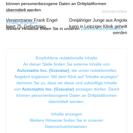
können personenbezogene Daten an Drittplattformen
übermittelt werden.
Vorheriger Artikel
Nächster Artikel
Vereinstrainer Frank Engel
Dreijähriger Junge aus Angola
Inhalte anzeigen
feiert 75. Geburtstag
kann in Leipziger Klinik geheilt
Weitere Hinweise finden Sie in unseren
Datenschutzhinweisen
.
werden
Empfohlene redaktionelle Inhalte
An dieser Stelle finden Sie externe Inhalte von
Automattic Inc. (Gravatar)
, die unser redaktionelles
Angebot ergänzen. Mit dem Klick auf "Inhalte anzeigen"
stimmen Sie zu, dass wir diese und zukünftige Inhalte
von
Automattic Inc. (Gravatar)
anzeigen dürfen. Damit
können personenbezogene Daten an Drittplattformen
übermittelt werden.
Inhalte anzeigen
Weitere Hinweise finden Sie in unseren
Datenschutzhinweisen
.