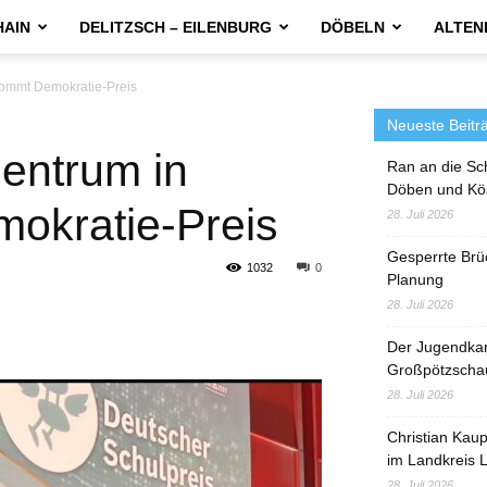
HAIN
DELITZSCH – EILENBURG
DÖBELN
ALTEN
ommt Demokratie-Preis
Neueste Beitr
entrum in
Ran an die Sc
Döben und Kö
okratie-Preis
28. Juli 2026
Gesperrte Brü
1032
0
Planung
28. Juli 2026
Der Jugendka
Großpötzscha
28. Juli 2026
Christian Kau
im Landkreis L
28. Juli 2026