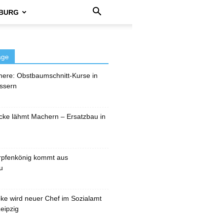
BURG
äge
here: Obstbaumschnitt-Kurse in
ssern
cke lähmt Machern – Ersatzbau in
rpfenkönig kommt aus
u
pke wird neuer Chef im Sozialamt
eipzig