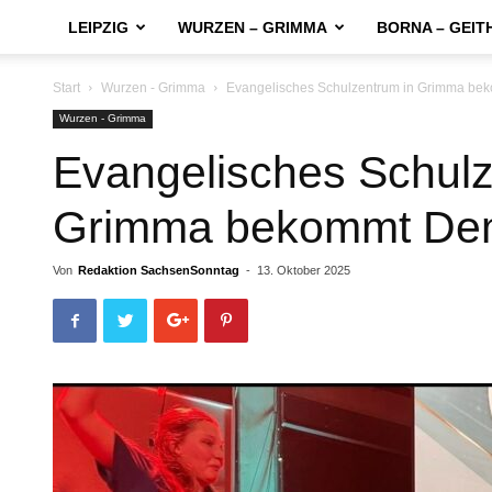
LEIPZIG
WURZEN – GRIMMA
BORNA – GEIT
Start
Wurzen - Grimma
Evangelisches Schulzentrum in Grimma bek
Wurzen - Grimma
Evangelisches Schulz
Grimma bekommt Dem
Von
Redaktion SachsenSonntag
-
13. Oktober 2025