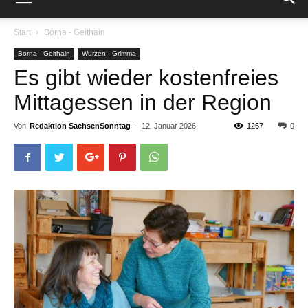
Start
Borna - Geithain
Borna - Geithain
Wurzen - Grimma
Es gibt wieder kostenfreies
Mittagessen in der Region
Von
Redaktion SachsenSonntag
-
12. Januar 2026
1267
0