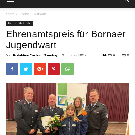
Start
Borna - Geithain
Borna - Geithain
Ehrenamtspreis für Bornaer
Jugendwart
Von
Redaktion SachsenSonntag
-
3. Februar 2025
2334
0