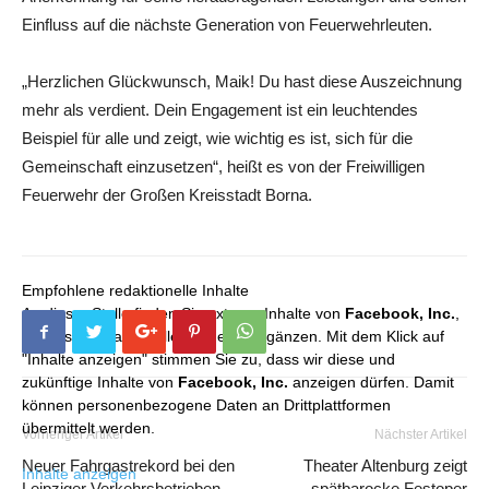
Einfluss auf die nächste Generation von Feuerwehrleuten.
„Herzlichen Glückwunsch, Maik! Du hast diese Auszeichnung
mehr als verdient. Dein Engagement ist ein leuchtendes
Beispiel für alle und zeigt, wie wichtig es ist, sich für die
Gemeinschaft einzusetzen“, heißt es von der Freiwilligen
Feuerwehr der Großen Kreisstadt Borna.
Empfohlene redaktionelle Inhalte
An dieser Stelle finden Sie externe Inhalte von
Facebook, Inc.
,
die unser redaktionelles Angebot ergänzen. Mit dem Klick auf
"Inhalte anzeigen" stimmen Sie zu, dass wir diese und
zukünftige Inhalte von
Facebook, Inc.
anzeigen dürfen. Damit
können personenbezogene Daten an Drittplattformen
übermittelt werden.
Vorheriger Artikel
Nächster Artikel
Neuer Fahrgastrekord bei den
Theater Altenburg zeigt
Inhalte anzeigen
Leipziger Verkehrsbetrieben
spätbarocke Festoper