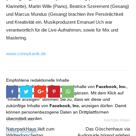
Klarinette), Martin Wille (Piano), Beatrice Szerement (Gesang)
und Marcus Mundus (Gesang) brachten ihre Persönlichkeit
und Kreativität ein. Musikproduzent Emanuel Uch war
verantwortlich für die Live-Aufnahmen, sowie für Mix und
Mastering.
www.connykanik.de
Empfohlene redaktionelle Inhalte
An dieser Stelle finden Sie externe Inhalte von
Facebook, Inc.
,
die unser redaktionelles Angebot ergänzen. Mit dem Klick auf
"Inhalte anzeigen" stimmen Sie zu, dass wir diese und
zukünftige Inhalte von
Facebook, Inc.
anzeigen dürfen. Damit
können personenbezogene Daten an Drittplattformen
übermittelt werden.
Vorheriger Artikel
Nächster Artikel
NaturparkHaus lädt zum
Das Göschenhaus via
Inhalte anzeigen
Wildtierforschertag
Audioguide hörend erleben