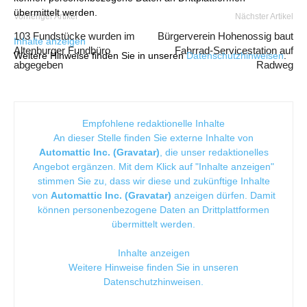
übermittelt werden.
Vorheriger Artikel
Nächster Artikel
103 Fundstücke wurden im
Bürgerverein Hohenossig baut
Inhalte anzeigen
Altenburger Fundbüro
Fahrrad-Servicestation auf
Weitere Hinweise finden Sie in unseren
Datenschutzhinweisen
.
abgegeben
Radweg
Empfohlene redaktionelle Inhalte
An dieser Stelle finden Sie externe Inhalte von
Automattic Inc. (Gravatar)
, die unser redaktionelles
Angebot ergänzen. Mit dem Klick auf "Inhalte anzeigen"
stimmen Sie zu, dass wir diese und zukünftige Inhalte
von
Automattic Inc. (Gravatar)
anzeigen dürfen. Damit
können personenbezogene Daten an Drittplattformen
übermittelt werden.
Inhalte anzeigen
Weitere Hinweise finden Sie in unseren
Datenschutzhinweisen
.