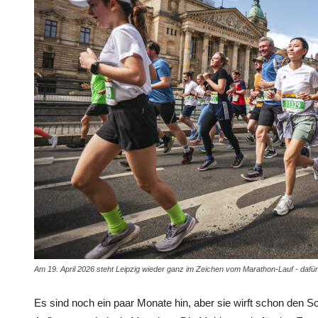
Am 19. April 2026 steht Leipzig wieder ganz im Zeichen vom Marathon-Lauf - dafü
Es sind noch ein paar Monate hin, aber sie wirft schon den Sc