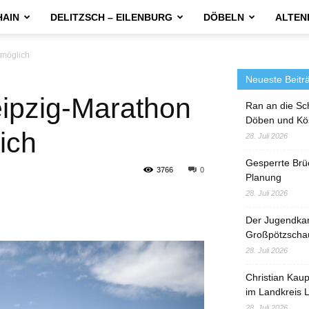
HAIN
DELITZSCH – EILENBURG
DÖBELN
ALTEN
 möglich
Neueste Beitr
ipzig-Marathon
Ran an die Sc
Döben und Kö
ich
28. Juli 2026
Gesperrte Brü
3766
0
Planung
28. Juli 2026
Der Jugendka
Großpötzscha
28. Juli 2026
Christian Kau
im Landkreis L
28. Juli 2026