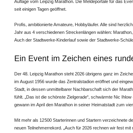
Auflage vom Leipzig Marathon. Die Meldeportale für das Even
seit einigen Tagen geöffnet.
Profis, ambitionierte Amateure, Hobbyläufer. Alle sind herzl
Jahr aus 4 verschiedenen Streckenlängen wählen: Marathon, 
Auch der Stadtwerke-Kinderlauf sowie der Stadtwerke-Schülerm
Ein Event im Zeichen eines rund
Der 48. Leipzig Marathon steht 2026 übrigens ganz im Zeich
im August 1956 wurde das Zentralstadion eröffnet und eingew
Stadt, in dessen unmittelbarer Nachbarschaft sich der Marath
fühlt. „Das ist die schönste Zielgerade“, schwärmte Nic Ihlow 
gewann im April den Marathon in seiner Heimatstadt zum vier
Mit mehr als 12 500 Starterinnen und Startern verzeichnete d
neuen Teilnehmerrekord. „Auch für 2026 rechnen wir fest mit