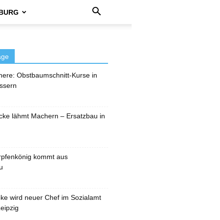
BURG
äge
here: Obstbaumschnitt-Kurse in
ssern
cke lähmt Machern – Ersatzbau in
rpfenkönig kommt aus
u
pke wird neuer Chef im Sozialamt
eipzig