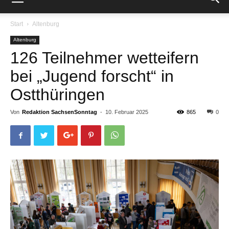
Start
Altenburg
Altenburg
126 Teilnehmer wetteifern
bei „Jugend forscht“ in
Ostthüringen
Von
Redaktion SachsenSonntag
-
10. Februar 2025
865
0