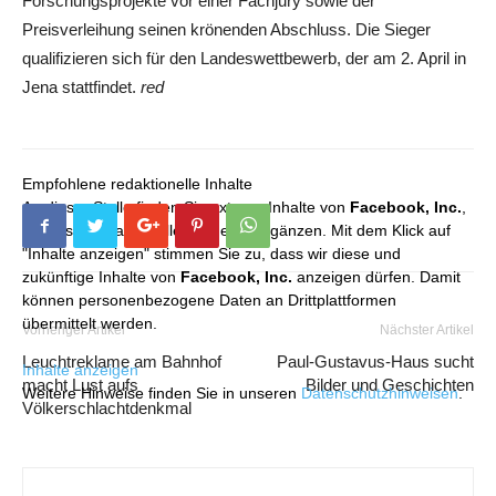
Forschungsprojekte vor einer Fachjury sowie der
Preisverleihung seinen krönenden Abschluss. Die Sieger
qualifizieren sich für den Landeswettbewerb, der am 2. April in
Jena stattfindet.
red
Empfohlene redaktionelle Inhalte
An dieser Stelle finden Sie externe Inhalte von
Facebook, Inc.
,
die unser redaktionelles Angebot ergänzen. Mit dem Klick auf
"Inhalte anzeigen" stimmen Sie zu, dass wir diese und
zukünftige Inhalte von
Facebook, Inc.
anzeigen dürfen. Damit
können personenbezogene Daten an Drittplattformen
übermittelt werden.
Vorheriger Artikel
Nächster Artikel
Leuchtreklame am Bahnhof
Paul-Gustavus-Haus sucht
Inhalte anzeigen
macht Lust aufs
Bilder und Geschichten
Weitere Hinweise finden Sie in unseren
Datenschutzhinweisen
.
Völkerschlachtdenkmal