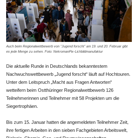
Auch beim Regionalwettbewerb von "Jugend forscht" am 19. und 20. Februar gibt
es jede Menge zu sehen. Foto: NekromanPix-Lichbildmanufaktur
Die aktuelle Runde in Deutschlands bekanntestem
Nachwuchswettbewerb „Jugend forscht“ läuft auf Hochtouren.
Unter dem Leitspruch „Macht aus Fragen Antworten“
wetteifern beim Ostthüringer Regionalwettbewerb 126
Teilnehmerinnen und Teilnehmer mit 58 Projekten um die
Siegertrophäen.
Bis zum 15. Januar hatten die angemeldeten Teilnehmer Zeit,
ihre fertigen Arbeiten in den sieben Fachgebieten Arbeitswelt,