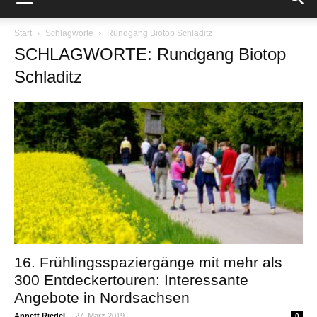
Start
Schlagworte
Rundgang Biotop Schladitz
SCHLAGWORTE: Rundgang Biotop
Schladitz
16. Frühlingsspaziergänge mit mehr als
300 Entdeckertouren: Interessante
Angebote in Nordsachsen
Annett Riedel
-
27. März 2019
0