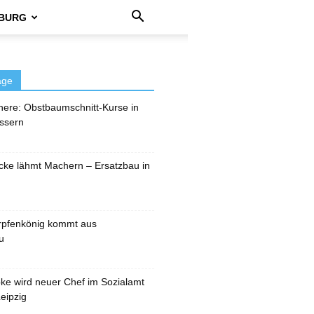
BURG
äge
here: Obstbaumschnitt-Kurse in
ssern
cke lähmt Machern – Ersatzbau in
rpfenkönig kommt aus
u
pke wird neuer Chef im Sozialamt
eipzig