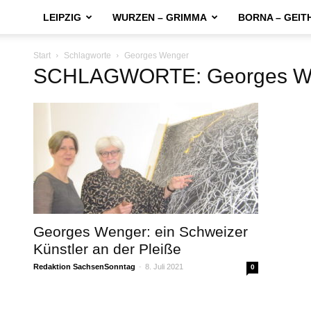
LEIPZIG
WURZEN – GRIMMA
BORNA – GEIT
Start
Schlagworte
Georges Wenger
SCHLAGWORTE: Georges W
Georges Wenger: ein Schweizer
Künstler an der Pleiße
Redaktion SachsenSonntag
-
8. Juli 2021
0