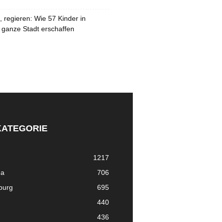
 regieren: Wie 57 Kinder in
 ganze Stadt erschaffen
KATEGORIE
1217
ma
706
nburg
695
440
436