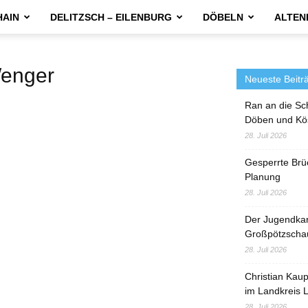
HAIN
DELITZSCH – EILENBURG
DÖBELN
ALTEN
enger
Neueste Beitr
Ran an die Sc
Döben und Kö
28. Juli 2026
Gesperrte Brü
Planung
28. Juli 2026
Der Jugendka
Großpötzscha
28. Juli 2026
Christian Kau
im Landkreis L
28. Juli 2026