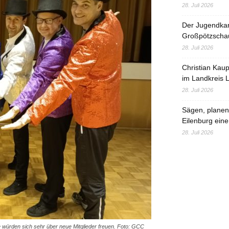
28. Juli 2026
Der Jugendka
Großpötzscha
28. Juli 2026
Christian Kau
im Landkreis L
28. Juli 2026
Sägen, planen,
Eilenburg eine
28. Juli 2026
 würden sich sehr über neue Mitglieder freuen. Foto: GCC