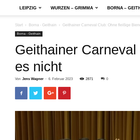
LEIPZIG
WURZEN – GRIMMA
BORNA – GEIT
Start
Borna - Geithain
Geithainer Carneval Club: Ohne fleißige Bien
Borna - Geithain
Geithainer Carneval
es nicht
Von
Jens Wagner
-
6. Februar 2023
2871
0