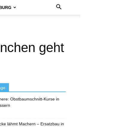
BURG
enchen geht
äge
here: Obstbaumschnitt-Kurse in
ssern
cke lähmt Machern – Ersatzbau in