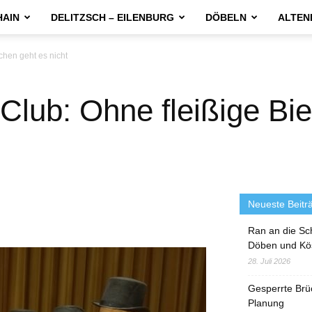
HAIN
DELITZSCH – EILENBURG
DÖBELN
ALTEN
chen geht es nicht
 Club: Ohne fleißige Bi
Neueste Beitr
Ran an die Sc
Döben und Kö
28. Juli 2026
Gesperrte Brü
Planung