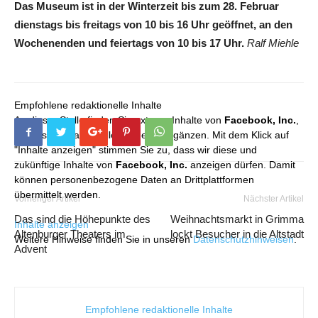
Das Museum ist in der Winterzeit bis zum 28. Februar
dienstags bis freitags von 10 bis 16 Uhr geöffnet, an den
Wochenenden und feiertags von 10 bis 17 Uhr.
Ralf Miehle
Empfohlene redaktionelle Inhalte
An dieser Stelle finden Sie externe Inhalte von
Facebook, Inc.
,
die unser redaktionelles Angebot ergänzen. Mit dem Klick auf
"Inhalte anzeigen" stimmen Sie zu, dass wir diese und
zukünftige Inhalte von
Facebook, Inc.
anzeigen dürfen. Damit
können personenbezogene Daten an Drittplattformen
übermittelt werden.
Vorheriger Artikel
Nächster Artikel
Das sind die Höhepunkte des
Weihnachtsmarkt in Grimma
Inhalte anzeigen
Altenburger Theaters im
lockt Besucher in die Altstadt
Weitere Hinweise finden Sie in unseren
Datenschutzhinweisen
.
Advent
Empfohlene redaktionelle Inhalte